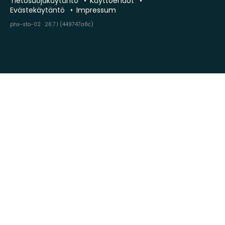
Tietosuojakäytäntö
Käyttöehdot
Evästekäytäntö
Impressum
phx-sto-02 · 26.7.1 (449747a8c)