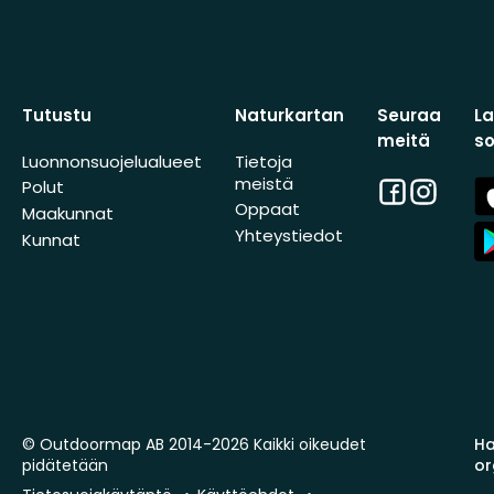
Tutustu
Naturkartan
Seuraa
L
meitä
s
Luonnonsuojelualueet
Tietoja
meistä
Facebook
Instagra
A
Polut
St
Oppaat
Maakunnat
A
Yhteystiedot
Kunnat
St
© Outdoormap AB 2014-2026 Kaikki oikeudet
Ha
pidätetään
or