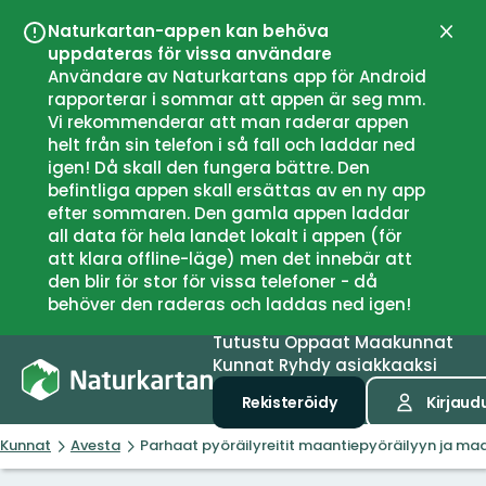
Naturkartan-appen kan behöva
Sulje
uppdateras för vissa användare
Användare av Naturkartans app för Android
rapporterar i sommar att appen är seg mm.
Vi rekommenderar att man raderar appen
helt från sin telefon i så fall och laddar ned
igen! Då skall den fungera bättre. Den
befintliga appen skall ersättas av en ny app
efter sommaren. Den gamla appen laddar
all data för hela landet lokalt i appen (för
att klara offline-läge) men det innebär att
den blir för stor för vissa telefoner - då
behöver den raderas och laddas ned igen!
Tutustu
Oppaat
Maakunnat
Kunnat
Ryhdy asiakkaaksi
Rekisteröidy
Kirjaud
Kunnat
Avesta
Parhaat pyöräilyreitit maantiepyöräilyyn ja ma