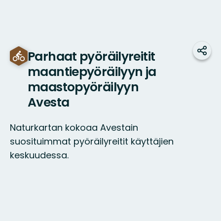
Parhaat pyöräilyreitit
Jaa
maantiepyöräilyyn ja
maastopyöräilyyn
Avesta
Naturkartan kokoaa Avestain
suosituimmat pyöräilyreitit käyttäjien
keskuudessa.
Kartta