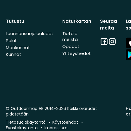
Tutustu
Naturkartan
Seuraa
L
meitä
s
Luonnonsuojelualueet
Tietoja
meistä
Facebook
Instagra
A
Polut
St
Oppaat
Maakunnat
A
Yhteystiedot
Kunnat
St
© Outdoormap AB 2014-2026 Kaikki oikeudet
Ha
pidätetään
or
Tietosuojakäytäntö
Käyttöehdot
Evästekäytäntö
Impressum