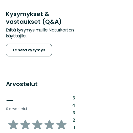
Kysymykset &
vastaukset (Q&A)
Esitä kysymys muille Naturkartan-
käyttäjille.
Lähetä kysymys
Arvostelut
—
:
5
:
4
0 arvostelut
:
3
/5
:
2
:
1