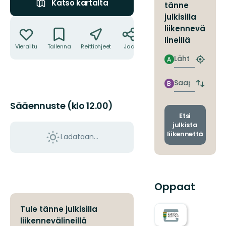
Katso kartalta
tänne
julkisilla
Toiminnot
liikennevä
lineillä
Vierailtu
Tallenna
Reittiohjeet
Jaa
Lähtö
A
Etsi
lähin
pysäkki
Saapuminen
B
Vaihda
lähtö-
Sääennuste (klo 12.00)
ja
saapum
Etsi
julkista
liikennettä
Ladataan…
Oppaat
Tule tänne julkisilla
liikennevälineillä