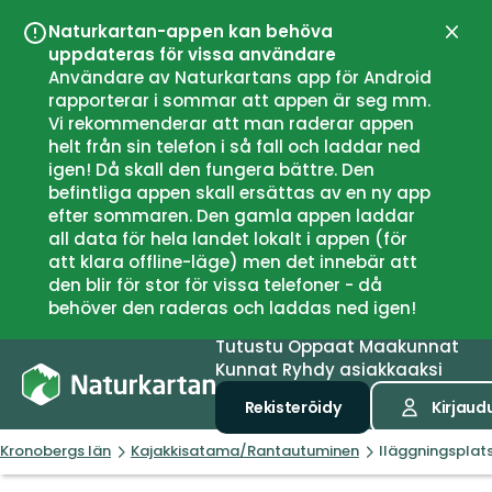
Naturkartan-appen kan behöva
Sulje
uppdateras för vissa användare
Användare av Naturkartans app för Android
rapporterar i sommar att appen är seg mm.
Vi rekommenderar att man raderar appen
helt från sin telefon i så fall och laddar ned
igen! Då skall den fungera bättre. Den
befintliga appen skall ersättas av en ny app
efter sommaren. Den gamla appen laddar
all data för hela landet lokalt i appen (för
att klara offline-läge) men det innebär att
den blir för stor för vissa telefoner - då
behöver den raderas och laddas ned igen!
Tutustu
Oppaat
Maakunnat
Kunnat
Ryhdy asiakkaaksi
Rekisteröidy
Kirjaud
Kronobergs län
Kajakkisatama/Rantautuminen
Iläggningsplat