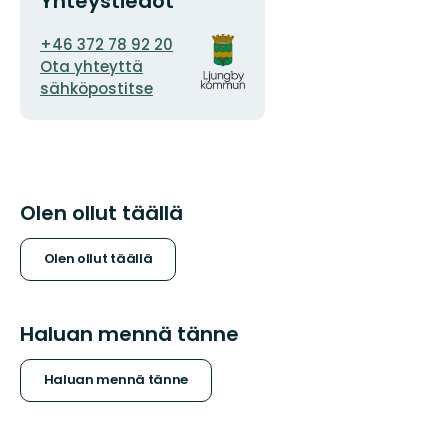
Yhteystiedot
Sähköpostiosoite
Organisaation
+46 372 78 92 20
logotyyppi
Ota yhteyttä
sähköpostitse
Olen ollut täällä
Olen ollut täällä
Haluan mennä tänne
Haluan mennä tänne