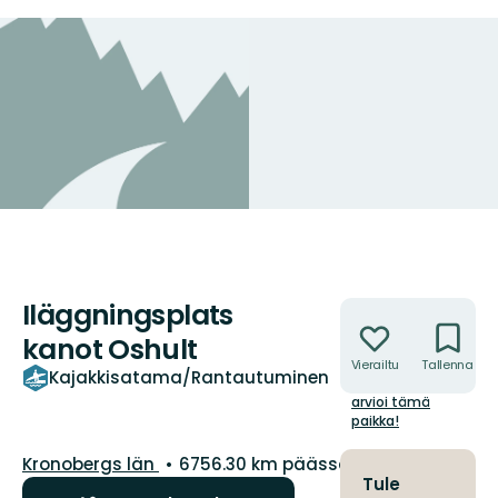
Iläggningsplats
Toiminnot
kanot Oshult
Vierailtu
Tallenna
/5
Kajakkisatama/Rantautuminen
tähteä
arvioi tämä
paikka!
Kunta:
Kronobergs län
6756.30 km päässä sinusta
Tule