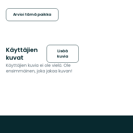
tähteä
Arvioi tämä paikka
Käyttäjien
Lisää
kuvat
kuvia
Käyttäjien kuvia ei ole vielä. Ole
ensimmäinen, joka jakaa kuvan!