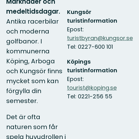
Marknader och
medeltidsdagar.
Kungsör
turistinformation
Antika racerbilar
Epost:
och moderna
turistbyran@kungsor.se
golfbanor. I
Tel: 0227-600 101
kommunerna
Köping, Arboga
Köpings
turistinformation
och Kungsör finns
Epost:
mycket som kan
tourist@koping.se
förgylla din
Tel: 0221-256 55
semester.
Det är ofta
naturen som får
spela huvudrollen i