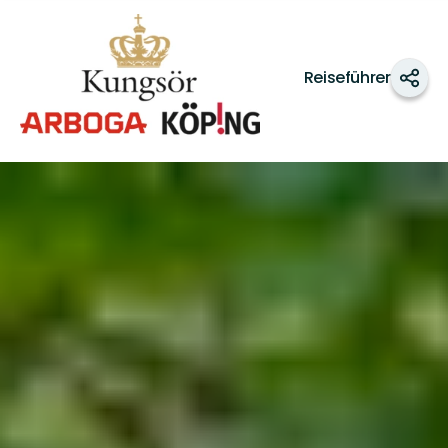
Västra
Mälardalen
Reiseführer
Teile