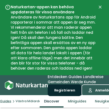
Naturkartan-appen kan behöva
Schli
uppdateras för vissa användare
Användare av Naturkartans app för Android
rapporterar i sommar att appen är seg mm.
Vi rekommenderar att man raderar appen
helt från sin telefon i så fall och laddar ned
igen! Då skall den fungera bättre. Den
befintliga appen skall ersättas av en ny app
efter sommaren. Den gamla appen laddar
all data för hela landet lokalt i appen (för
att klara offline-läge) men det innebär att
den blir för stor för vissa telefoner - då
behöver den raderas och laddas ned igen!
Entdecken
Guides
Landkreise
Gemeinden
Werde Kunde
Registrieren
Anmeld
Discover
Miniguides
Neuigke
Guides
Västra Mälardalen