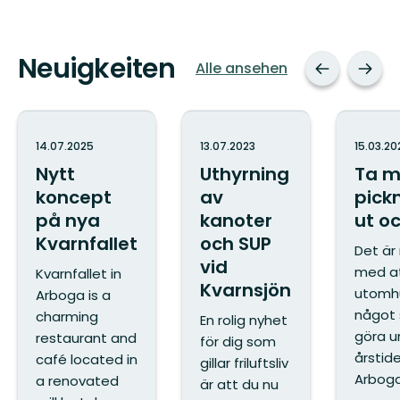
Neuigkeiten
Alle ansehen
14.07.2025
13.07.2023
15.03.20
Nytt
Uthyrning
Ta m
koncept
av
pick
på nya
kanoter
ut oc
Kvarnfallet
och SUP
Det är
vid
med at
Kvarnfallet in
Kvarnsjön
utomhu
Arboga is a
något 
charming
En rolig nyhet
göra u
restaurant and
för dig som
årstide
café located in
gillar friluftsliv
Arboga 
a renovated
är att du nu