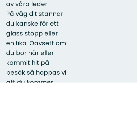
av våra leder.
På väg dit stannar
du kanske för ett
glass stopp eller
en fika. Oavsett om
du bor här eller
kommit hit på
besök så hoppas vi
att du kommer
att hitta nya
upplevelser i
Naturkartan
Västra
Mälardalen
.