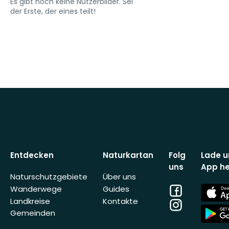
Es gibt noch keine Nutzerbilder. Sei
der Erste, der eines teilt!
Entdecken
Naturkartan
Folg
Lade u
uns
App he
Naturschutzgebiete
Über uns
Facebook
App
Wanderwege
Guides
Store
Landkreise
Kontakte
Instagram
App
Gemeinden
Store