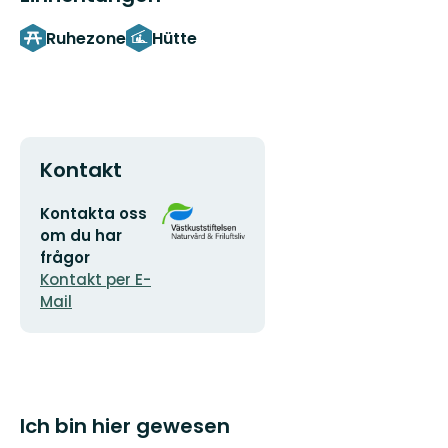
Ruhezone
Hütte
Kontakt
E-
Logotyp
Kontakta oss
Mail-
der
om du har
Adresse
Organisation
frågor
Kontakt per E-
Mail
Ich bin hier gewesen