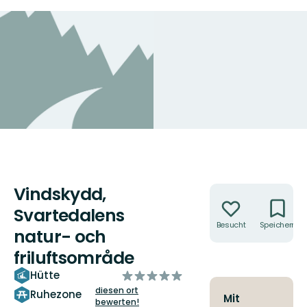
Vindskydd,
Aktionen
Svartedalens
Besucht
Speichern
natur- och
friluftsområde
von
Hütte
5
diesen ort
Ruhezone
Mit
bewerten!
Sternen