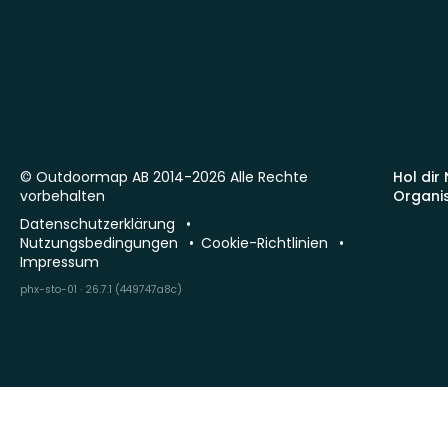
© Outdoormap AB 2014-2026 Alle Rechte
Hol dir
vorbehalten
Organi
Datenschutzerklärung
Nutzungsbedingungen
Cookie-Richtlinien
Impressum
phx-sto-01 · 26.7.1 (449747a8c)