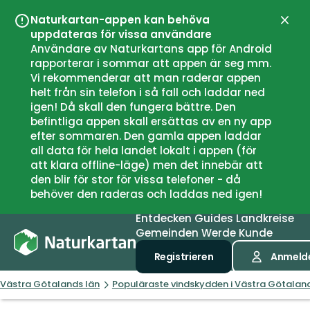
Naturkartan-appen kan behöva
Schli
uppdateras för vissa användare
Användare av Naturkartans app för Android
rapporterar i sommar att appen är seg mm.
Vi rekommenderar att man raderar appen
helt från sin telefon i så fall och laddar ned
igen! Då skall den fungera bättre. Den
befintliga appen skall ersättas av en ny app
efter sommaren. Den gamla appen laddar
all data för hela landet lokalt i appen (för
att klara offline-läge) men det innebär att
den blir för stor för vissa telefoner - då
behöver den raderas och laddas ned igen!
Entdecken
Guides
Landkreise
Gemeinden
Werde Kunde
Registrieren
Anmeld
Västra Götalands län
Populäraste vindskydden i Västra Götaland