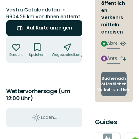
öffentlich
Landkreis:
Västra Götalands län
en
6604.25 km von Ihnen entfernt
Verkehrs
mitteln
Auf Karte anzeigen
anreisen
Aktionen
Abreise
A
Nächst
Halteste
Besucht
Speichern
Wegbeschreibung
Teilen
finden
Anreise
B
Abfahrt
und
Ankunft
wechse
Suche nach
öffentlichen
Verkehrsmitteln
Wettervorhersage (um
12:00 Uhr)
Laden...
Guides