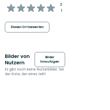
von
:
2
:
1
5
Sternen
Diesen Ort bewerten
Bilder von
Bilder
Nutzern
hinzufügen
Es gibt noch keine Nutzerbilder. Sei
der Erste, der eines teilt!