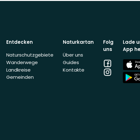
Entdecken
Naturkartan
Folg
Lade u
uns
App he
Naturschutzgebiete
Über uns
Facebook
App
Wanderwege
Guides
Store
Landkreise
Kontakte
Instagram
App
Gemeinden
Store