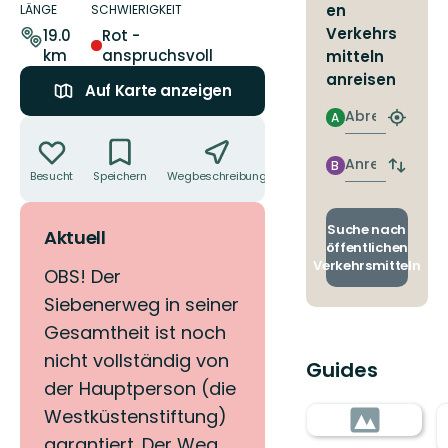
zum
en
LÄNGE
SCHWIERIGKEIT
Weg
Verkehrs
19.0
Rot -
km
anspruchsvoll
mitteln
anreisen
Auf Karte anzeigen
Abreise
A
Aktionen
Nächst
Halteste
finden
Anreise
B
Abfahrt
Besucht
Speichern
Wegbeschreibung
Teilen
und
Ankunft
wechse
Suche nach
Aktuell
öffentlichen
Verkehrsmitteln
OBS! Der
Siebenerweg in seiner
Gesamtheit ist noch
nicht vollständig von
Guides
der Hauptperson (die
Westküstenstiftung)
garantiert. Der Weg