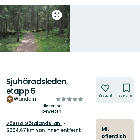
Vollbild
öffnen
Sjuhäradsleden,
Aktionen
etapp 5
Besucht
Speichern
von
Wandern
5
diesen ort
bewerten!
Sternen
Landkreis:
Västra Götalands län
Mit
6664.67 km von Ihnen entfernt
öffentlich
Details