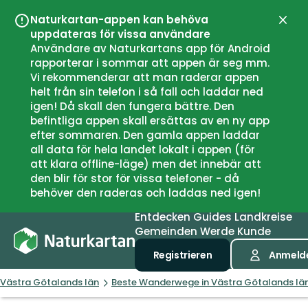
Naturkartan-appen kan behöva
Schli
uppdateras för vissa användare
Användare av Naturkartans app för Android
rapporterar i sommar att appen är seg mm.
Vi rekommenderar att man raderar appen
helt från sin telefon i så fall och laddar ned
igen! Då skall den fungera bättre. Den
befintliga appen skall ersättas av en ny app
efter sommaren. Den gamla appen laddar
all data för hela landet lokalt i appen (för
att klara offline-läge) men det innebär att
den blir för stor för vissa telefoner - då
behöver den raderas och laddas ned igen!
Entdecken
Guides
Landkreise
Gemeinden
Werde Kunde
Registrieren
Anmeld
Västra Götalands län
Beste Wanderwege in Västra Götalands lä