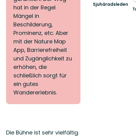
Sjuhäradsleden
hat in der Regel
T
Välkommen
V
Mängel in
till
til
Sjuhäradsleden!
Beschilderung,
T
K
Prominenz, etc. Aber
-
mit der Nature Map
V
Gö
App, Barrierefreiheit
und Zugänglichkeit zu
erhöhen, die
schließlich sorgt für
ein gutes
Wandererlebnis.
Beschreibung
Die Bühne ist sehr vielfältig.