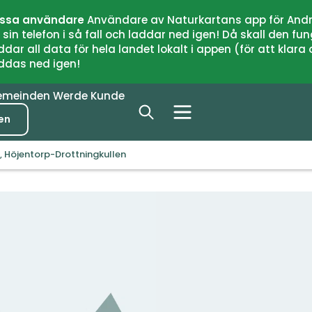
issa användare
Användare av Naturkartans app för Andr
n telefon i så fall och laddar ned igen! Då skall den fun
 all data för hela landet lokalt i appen (för att klara of
addas ned igen!
emeinden
Werde Kunde
en
Höjentorp-Drottningkullen