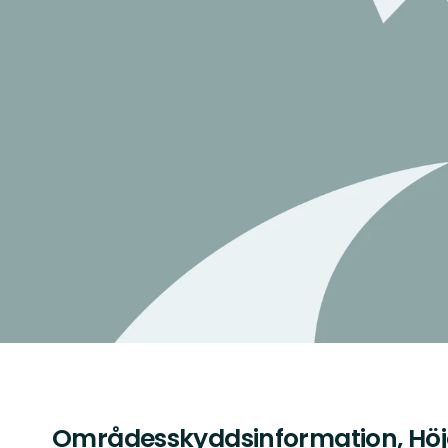
Områdesskyddsinformation, Höj