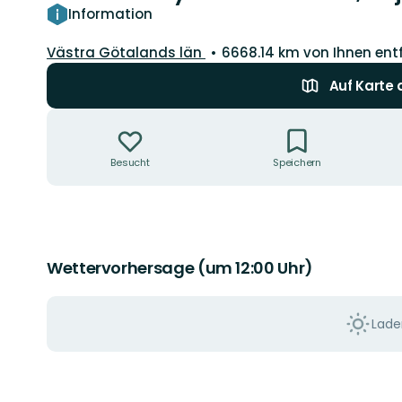
Information
Landkreis:
Västra Götalands län
6668.14 km von Ihnen ent
Auf Karte
Aktionen
Besucht
Speichern
Wettervorhersage (um 12:00 Uhr)
Laden