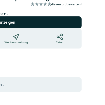
von
diesen ort bewerten!
5
Sternen
fernt
 anzeigen
Wegbeschreibung
Teilen
...