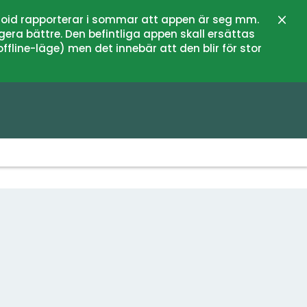
oid rapporterar i sommar att appen är seg mm.
Schli
gera bättre. Den befintliga appen skall ersättas
fline-läge) men det innebär att den blir för stor