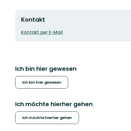
Kontakt
E-
Kontakt per E-Mail
Mail-
Adresse
Ich bin hier gewesen
Ich bin hier gewesen
Ich möchte hierher gehen
Ich möchte hierher gehen