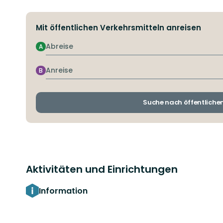
Mit öffentlichen Verkehrsmitteln anreisen
Abreise
A
Anreise
B
Suche nach öffentliche
Aktivitäten und Einrichtungen
Information