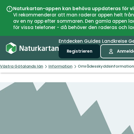
Naturkartan-appen kan behöva uppdateras för v
Vi rekommenderar att man raderar appen helt från si
av en ny app efter sommaren. Den gamla appen laddar
för vissa telefoner - då behöver den raderas och l
Entdecken
Guides
Landkreise
G
Registrieren
Anmeld
Västra Götalands län
Information
Områdesskyddsinformation, 