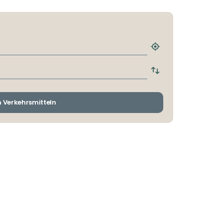
Nächstgelegene
Haltestelle
finden
Abfahrts-
und
Ankunftshaltestelle
wechseln
n Verkehrsmitteln