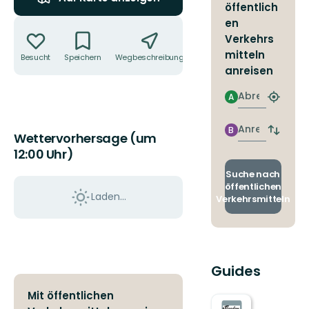
öffentlich
Aktionen
en
Verkehrs
mitteln
Besucht
Speichern
Wegbeschreibung
Teilen
anreisen
Abreise
A
Nächst
Halteste
finden
Anreise
B
Abfahrt
Wettervorhersage (um
und
12:00 Uhr)
Ankunft
wechse
Suche nach
öffentlichen
Laden...
Verkehrsmitteln
Guides
Mit öffentlichen