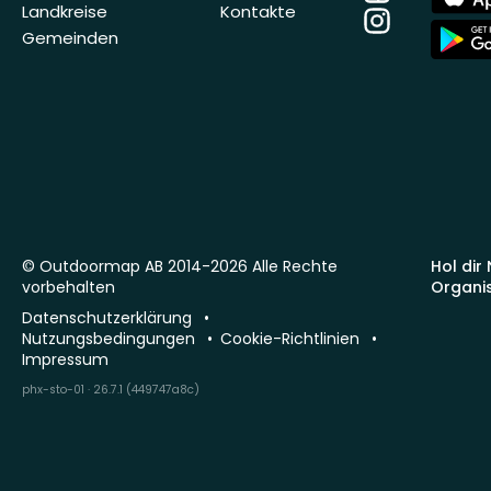
Store
Landkreise
Kontakte
Instagram
App
Gemeinden
Store
© Outdoormap AB 2014-2026 Alle Rechte
Hol dir
vorbehalten
Organi
Datenschutzerklärung
Nutzungsbedingungen
Cookie-Richtlinien
Impressum
phx-sto-01 · 26.7.1 (449747a8c)