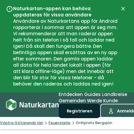
Naturkartan-appen kan behöva
Schli
uppdateras för vissa användare
Användare av Naturkartans app för Android
rapporterar i sommar att appen är seg mm.
Vi rekommenderar att man raderar appen
helt från sin telefon i så fall och laddar ned
igen! Då skall den fungera bättre. Den
befintliga appen skall ersättas av en ny app
efter sommaren. Den gamla appen laddar
all data för hela landet lokalt i appen (för
att klara offline-läge) men det innebär att
den blir för stor för vissa telefoner - då
behöver den raderas och laddas ned igen!
Entdecken
Guides
Landkreise
Gemeinden
Werde Kunde
Registrieren
Anmeld
Västra Götalands län
Feuerstelle
Grillplats Bergsjön