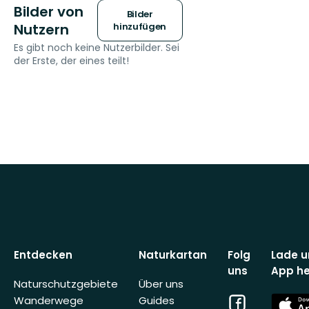
Bilder von
Bilder
Nutzern
hinzufügen
Es gibt noch keine Nutzerbilder. Sei
der Erste, der eines teilt!
Entdecken
Naturkartan
Folg
Lade u
uns
App he
Naturschutzgebiete
Über uns
Facebook
App
Wanderwege
Guides