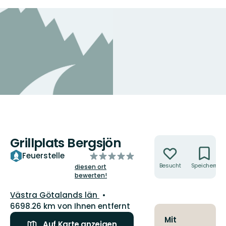
Grillplats Bergsjön
Aktionen
von
Feuerstelle
5
Besucht
Speichern
diesen ort
bewerten!
Sternen
Landkreis:
Västra Götalands län
6698.26 km von Ihnen entfernt
Mit
Auf Karte anzeigen