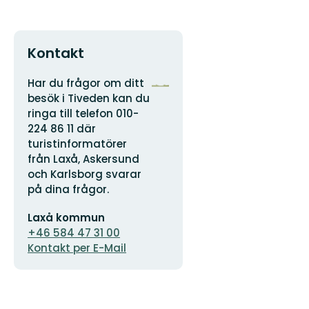
Kontakt
Adresse
Logotyp
Har du frågor om ditt
der
besök i Tiveden kan du
Organisation
ringa till telefon 010-
224 86 11 där
turistinformatörer
från Laxå, Askersund
och Karlsborg svarar
på dina frågor.
E-
Laxå kommun
Mail-
Adresse
+46 584 47 31 00
Kontakt per E-Mail