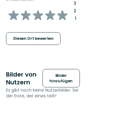
:
3
von
:
2
:
1
5
Sternen
Diesen Ort bewerten
Bilder von
Bilder
Nutzern
hinzufügen
Es gibt noch keine Nutzerbilder. Sei
der Erste, der eines teilt!