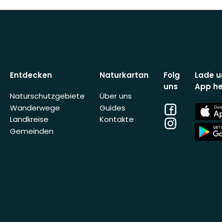
Entdecken
Naturkartan
Folg
Lade u
uns
App he
Naturschutzgebiete
Über uns
Facebook
App
Wanderwege
Guides
Store
Landkreise
Kontakte
Instagram
App
Gemeinden
Store