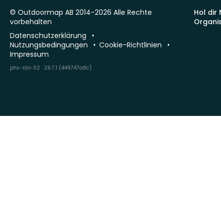
© Outdoormap AB 2014-2026 Alle Rechte
Hol dir
vorbehalten
Organi
Datenschutzerklärung
Nutzungsbedingungen
Cookie-Richtlinien
Impressum
phx-sto-02 · 26.7.1 (449747a8c)