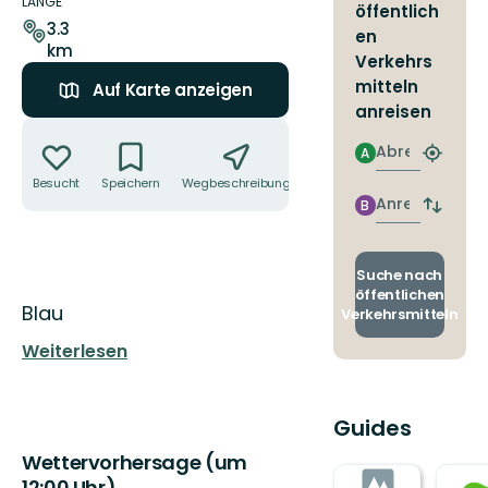
zum
LÄNGE
öffentlich
Weg
3.3
en
km
Verkehrs
mitteln
Auf Karte anzeigen
anreisen
Aktionen
Abreise
A
Nächst
Halteste
Besucht
Speichern
Wegbeschreibung
Teilen
finden
Anreise
B
Abfahrt
und
Ankunft
wechse
Suche nach
öffentlichen
Beschreibung
Blau
Verkehrsmitteln
Weiterlesen
Guides
Wettervorhersage (um
12:00 Uhr)