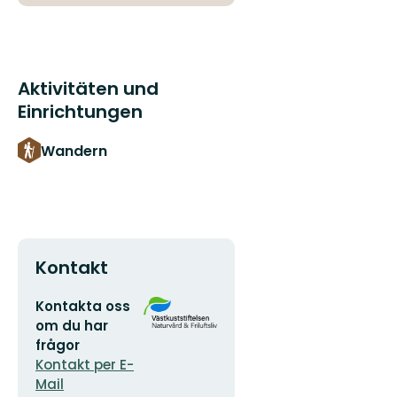
Aktivitäten und
Einrichtungen
Wandern
Kontakt
E-
Logotyp
Kontakta oss
Mail-
der
om du har
Adresse
Organisation
frågor
Kontakt per E-
Mail