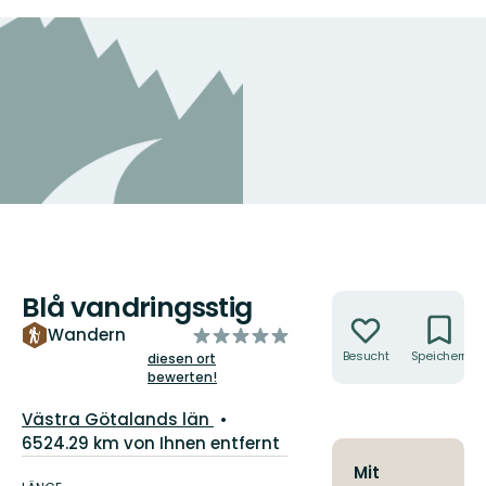
Blå vandringsstig
Aktionen
von
Wandern
5
Besucht
Speichern
diesen ort
bewerten!
Sternen
Landkreis:
Västra Götalands län
6524.29 km von Ihnen entfernt
Details
Mit