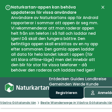
Naturkartan-appen kan behöva
Schli
uppdateras för vissa användare
Användare av Naturkartans app för Android
rapporterar i sommar att appen är seg mm.
Vi rekommenderar att man raderar appen
helt från sin telefon i så fall och laddar ned
igen! Då skall den fungera bättre. Den
befintliga appen skall ersättas av en ny app
efter sommaren. Den gamla appen laddar
all data för hela landet lokalt i appen (för
att klara offline-läge) men det innebär att
den blir för stor för vissa telefoner - då
behöver den raderas och laddas ned igen!
Entdecken
Guides
Landkreise
Gemeinden
Werde Kunde
Registrieren
Anmeld
Västra Götalands län
Beste Wanderwege in Västra Götalands lä