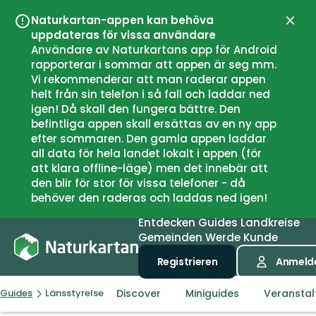
Naturkartan-appen kan behöva
Schli
uppdateras för vissa användare
Användare av Naturkartans app för Android
rapporterar i sommar att appen är seg mm.
Vi rekommenderar att man raderar appen
helt från sin telefon i så fall och laddar ned
igen! Då skall den fungera bättre. Den
befintliga appen skall ersättas av en ny app
efter sommaren. Den gamla appen laddar
all data för hela landet lokalt i appen (för
att klara offline-läge) men det innebär att
den blir för stor för vissa telefoner - då
behöver den raderas och laddas ned igen!
Entdecken
Guides
Landkreise
Gemeinden
Werde Kunde
Registrieren
Anmeld
Discover
Miniguides
Veransta
Guides
Länsstyrelsen Västmanlands län