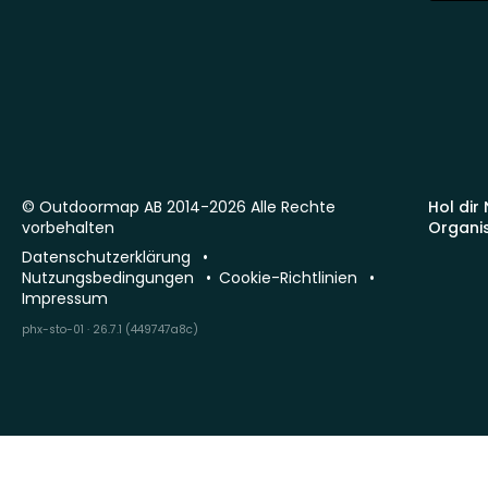
© Outdoormap AB 2014-2026 Alle Rechte
Hol dir
vorbehalten
Organi
Datenschutzerklärung
Nutzungsbedingungen
Cookie-Richtlinien
Impressum
phx-sto-01 · 26.7.1 (449747a8c)