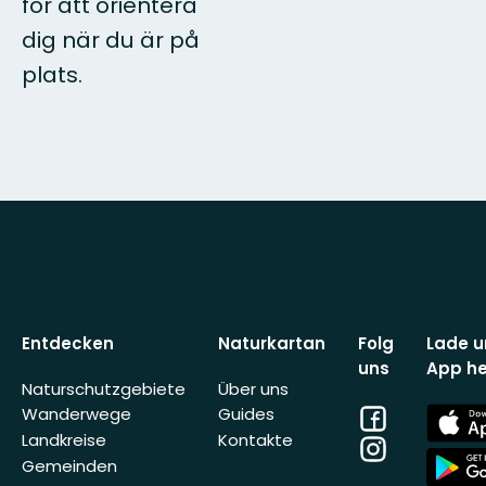
för att orientera
dig när du är på
plats.
Entdecken
Naturkartan
Folg
Lade u
uns
App he
Naturschutzgebiete
Über uns
Facebook
App
Wanderwege
Guides
Store
Landkreise
Kontakte
Instagram
App
Gemeinden
Store