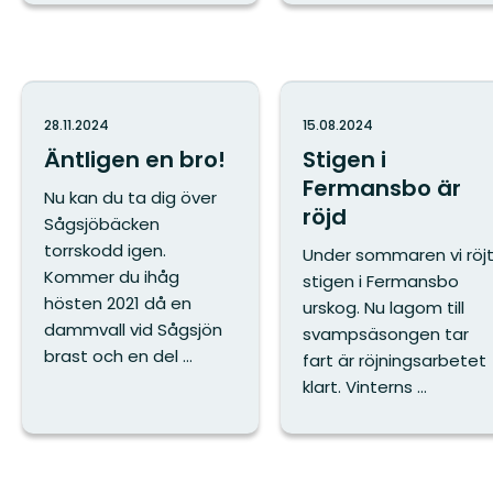
28.11.2024
15.08.2024
Äntligen en bro!
Stigen i
Fermansbo är
Nu kan du ta dig över
röjd
Sågsjöbäcken
torrskodd igen.
Under sommaren vi röj
Kommer du ihåg
stigen i Fermansbo
hösten 2021 då en
urskog. Nu lagom till
dammvall vid Sågsjön
svampsäsongen tar
brast och en del ...
fart är röjningsarbetet
klart. Vinterns ...