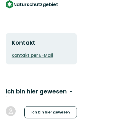
Naturschutzgebiet
Kontakt
E-
Kontakt per E-Mail
Mail-
Adresse
Ich bin hier gewesen
1
Ich bin hier gewesen