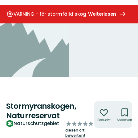
VARNING - för stormfälld skog
Weiterlesen
Stormyranskogen,
Aktionen
Naturreservat
Besucht
Speichern
von
Naturschutzgebiet
5
diesen ort
Sternen
bewerten!