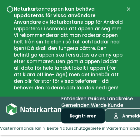
Naturkartan-appen kan behöva
Schli
uppdateras för vissa användare
Användare av Naturkartans app för Android
rapporterar i sommar att appen är seg mm.
Vi rekommenderar att man raderar appen
helt från sin telefon i så fall och laddar ned
igen! Då skall den fungera bättre. Den
befintliga appen skall ersättas av en ny app
efter sommaren. Den gamla appen laddar
all data för hela landet lokalt i appen (för
att klara offline-läge) men det innebär att
den blir för stor för vissa telefoner - då
behöver den raderas och laddas ned igen!
Entdecken
Guides
Landkreise
Gemeinden
Werde Kunde
Registrieren
Anmeld
Västernorrlands län
Beste Naturschutzgebiete in Västernorrlands