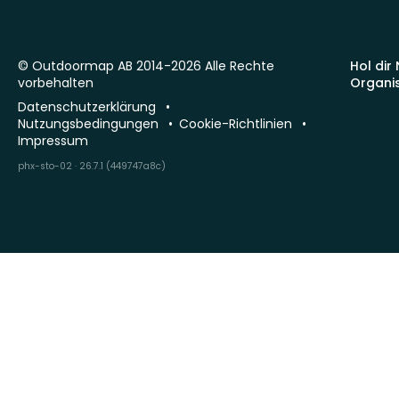
© Outdoormap AB 2014-2026 Alle Rechte
Hol dir
vorbehalten
Organi
Datenschutzerklärung
Nutzungsbedingungen
Cookie-Richtlinien
Impressum
phx-sto-02 · 26.7.1 (449747a8c)