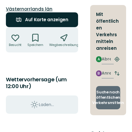
Landkreis:
Västernorrlands län
Mit
Auf Karte anzeigen
öffentlich
en
Aktionen
Verkehrs
mitteln
Besucht
Speichern
Wegbeschreibung
Teilen
anreisen
Abreise
A
Nächst
Halteste
finden
Anreise
B
Abfahrt
Wettervorhersage (um
und
12:00 Uhr)
Ankunft
wechse
Suche nach
öffentlichen
Verkehrsmitteln
Laden...