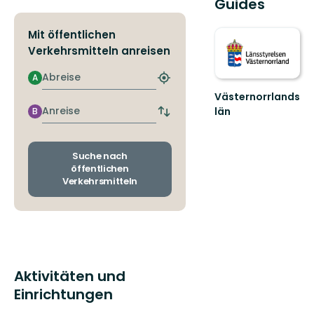
Guides
Mit öffentlichen
Verkehrsmitteln anreisen
Abreise
A
Nächstgelegene
Haltestelle
Västernorrlands
finden
Anreise
län
B
Abfahrts-
und
Ankunftshaltestellen
wechseln
Suche nach
öffentlichen
Verkehrsmitteln
Aktivitäten und
Einrichtungen