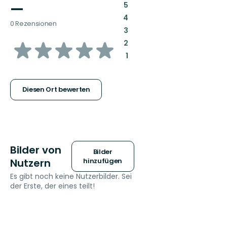
—
:
5
:
4
0 Rezensionen
:
3
von
:
2
:
1
5
Sternen
Diesen Ort bewerten
Bilder von
Bilder
Nutzern
hinzufügen
Es gibt noch keine Nutzerbilder. Sei
der Erste, der eines teilt!