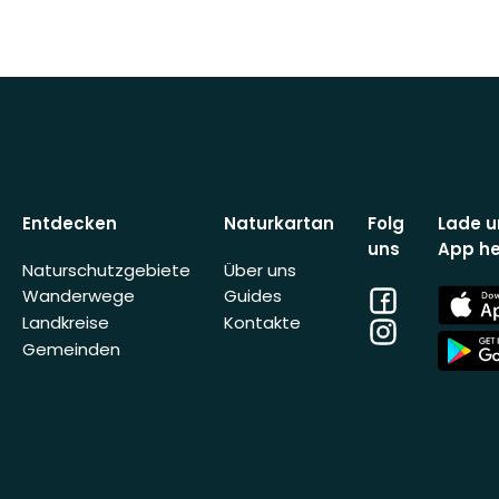
Entdecken
Naturkartan
Folg
Lade u
uns
App he
Naturschutzgebiete
Über uns
Facebook
App
Wanderwege
Guides
Store
Landkreise
Kontakte
Instagram
App
Gemeinden
Store