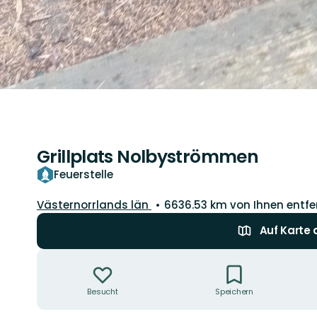
Grillplats Nolbyströmmen
Feuerstelle
Landkreis:
Västernorrlands län
6636.53 km von Ihnen entfe
Auf Karte
Aktionen
Besucht
Speichern