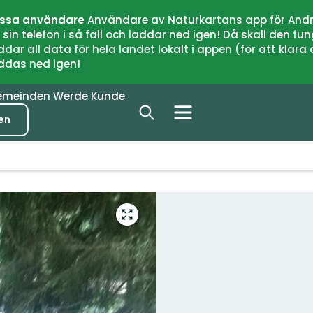
issa användare
Användare av Naturkartans app för Andr
n telefon i så fall och laddar ned igen! Då skall den fun
 all data för hela landet lokalt i appen (för att klara of
addas ned igen!
emeinden
Werde Kunde
en
Vollbild
öffnen