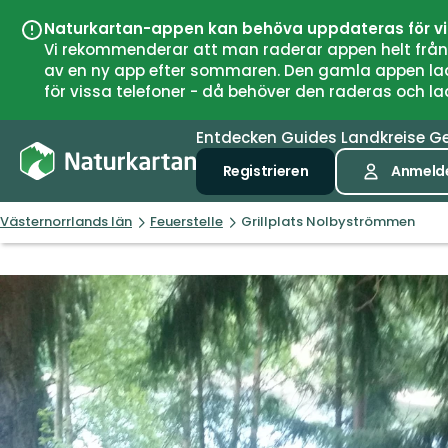
Naturkartan-appen kan behöva uppdateras för v
Vi rekommenderar att man raderar appen helt från si
av en ny app efter sommaren. Den gamla appen laddar
för vissa telefoner - då behöver den raderas och l
Entdecken
Guides
Landkreise
G
Registrieren
Anmeld
Västernorrlands län
Feuerstelle
Grillplats Nolbyströmmen