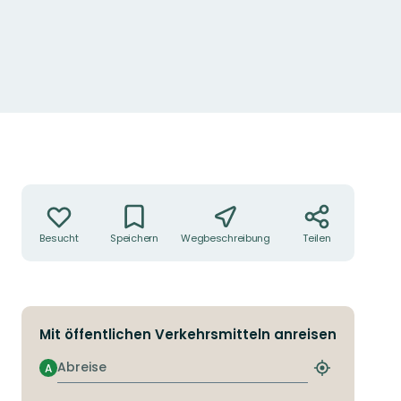
Aktionen
Besucht
Speichern
Wegbeschreibung
Teilen
Mit öffentlichen Verkehrsmitteln anreisen
Abreise
A
Nächstgeleg
Haltestelle