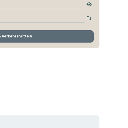
Nächstgelegene
Haltestelle
finden
Abfahrts-
und
Ankunftshaltestelle
wechseln
n Verkehrsmitteln