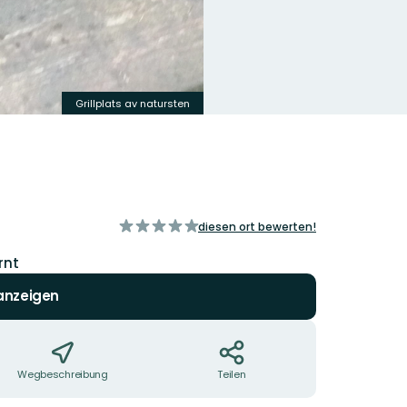
Grillplats av natursten
von
diesen ort bewerten!
5
Sternen
rnt
 anzeigen
Wegbeschreibung
Teilen