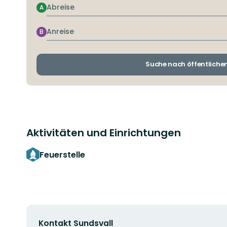
Abreise
A
Anreise
B
Suche nach öffentliche
Aktivitäten und Einrichtungen
Feuerstelle
Kontakt Sundsvall