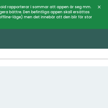
oid rapporterar i sommar att appen är seg mm.
Schli
gera bättre. Den befintliga appen skall ersättas
fline-läge) men det innebär att den blir för stor