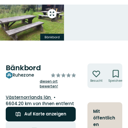
Vollbild
öffnen
Bänkbord
Bänkbord
Aktionen
von
Ruhezone
5
Besucht
Speichern
diesen ort
bewerten!
Sternen
Landkreis:
Västernorrlands län
6604.20 km von Ihnen entfernt
Mit
Auf Karte anzeigen
öffentlich
Aktionen
en