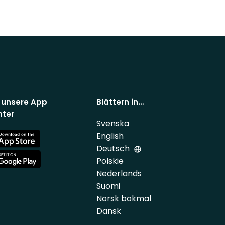
 unsere App
Blättern in…
nter
Svenska
English
e
Deutsch
Polskie
e
Nederlands
Suomi
Norsk bokmal
Dansk