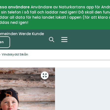
issa användare
Användare av Naturkartans app för Andr
n telefon i så fall och laddar ned igen! Då skall den fun
 all data för hela landet lokalt i appen (för att klara of
addas ned igen!
emeinden
Werde Kunde
en
Vindskydd Sikån
Vollbild
öffnen