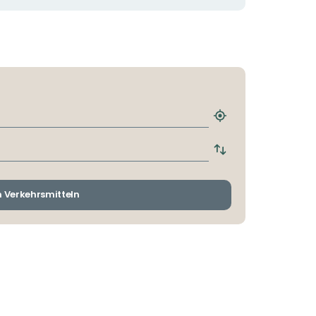
Nächstgelegene
Haltestelle
finden
Abfahrts-
und
Ankunftshaltestelle
wechseln
n Verkehrsmitteln