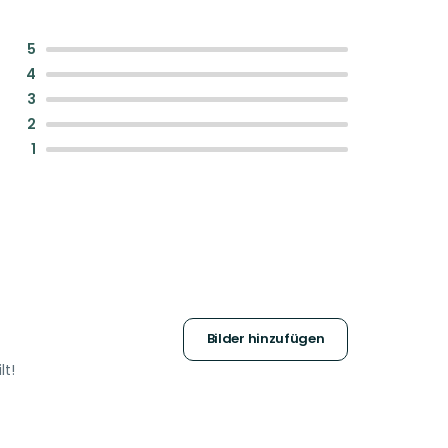
:
5
:
4
:
3
:
2
:
1
Bilder hinzufügen
lt!