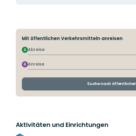
Mit öffentlichen Verkehrsmitteln anreisen
Abreise
A
Anreise
B
Suche nach öffentliche
Aktivitäten und Einrichtungen