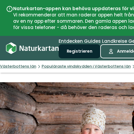
Naturkartan-appen kan behöva uppdateras för v
Vi rekommenderar att man raderar appen helt från si
av en ny app efter sommaren. Den gamla appen laddar
för vissa telefoner - då behöver den raderas och l
Entdecken
Guides
Landkreise
G
Registrieren
Anmeld
Västerbottens län
Populäraste vindskydden i Västerbottens län