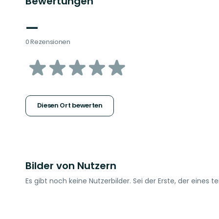
Bewertungen
—
0 Rezensionen
von
5
Sternen
Diesen Ort bewerten
Bilder von Nutzern
Es gibt noch keine Nutzerbilder. Sei der Erste, der eines tei