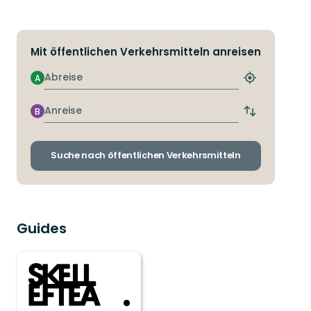
Mit öffentlichen Verkehrsmitteln anreisen
Abreise
A
Nächstgeleg
Haltestelle
finden
Anreise
B
Abfahrts-
und
Ankunftshalt
wechseln
Suche nach öffentlichen Verkehrsmitteln
Guides