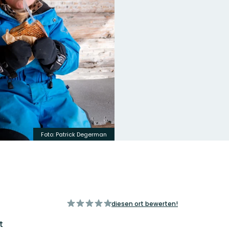
Foto: Patrick Degerman
von
diesen ort bewerten!
5
Sternen
t