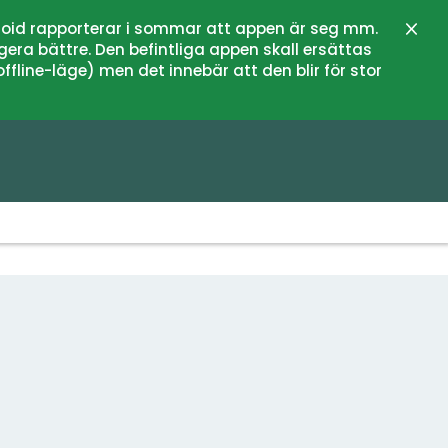
oid rapporterar i sommar att appen är seg mm.
Schli
gera bättre. Den befintliga appen skall ersättas
fline-läge) men det innebär att den blir för stor