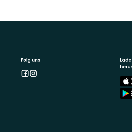
Folg uns
Lade
heru
Facebook
Instagram
App
Stor
App
Stor