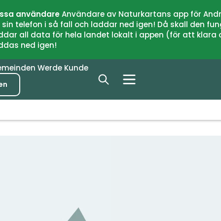
issa användare
Användare av Naturkartans app för Andr
n telefon i så fall och laddar ned igen! Då skall den fun
 all data för hela landet lokalt i appen (för att klara of
addas ned igen!
emeinden
Werde Kunde
en