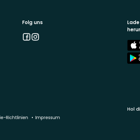
Folg uns
Lade
heru
Facebook
Instagram
App
Stor
App
Stor
Hol d
e-Richtlinien
Impressum