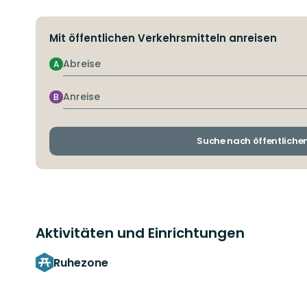
Mit öffentlichen Verkehrsmitteln anreisen
Abreise
A
Anreise
B
Suche nach öffentliche
Aktivitäten und Einrichtungen
Ruhezone