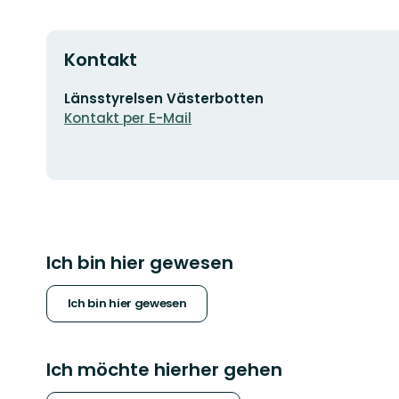
Kontakt
E-
Länsstyrelsen Västerbotten
Mail-
Kontakt per E-Mail
Adresse
Ich bin hier gewesen
Ich bin hier gewesen
Ich möchte hierher gehen