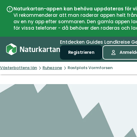
Naturkartan-appen kan behöva uppdateras för v
Vi rekommenderar att man raderar appen helt från si
av en ny app efter sommaren. Den gamla appen laddar
för vissa telefoner - då behöver den raderas och l
Entdecken
Guides
Landkreise
G
Registrieren
Anmeld
Västerbottens län
Ruhezone
Rastplats Vormforsen