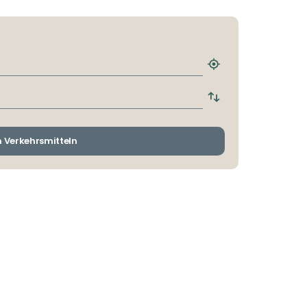
Nächstgelegene
Haltestelle
finden
Abfahrts-
und
Ankunftshaltestelle
wechseln
n Verkehrsmitteln