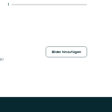
:
1
Bilder hinzufügen
lt!