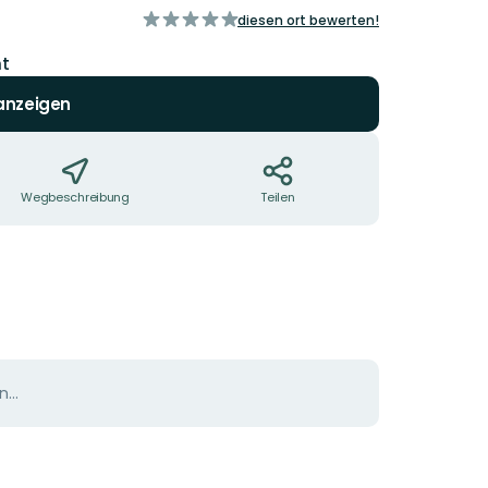
von
diesen ort bewerten!
5
Sternen
nt
 anzeigen
Wegbeschreibung
Teilen
...