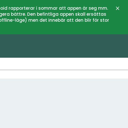
oid rapporterar i sommar att appen är seg mm.
Schli
gera bättre. Den befintliga appen skall ersättas
fline-läge) men det innebär att den blir för stor