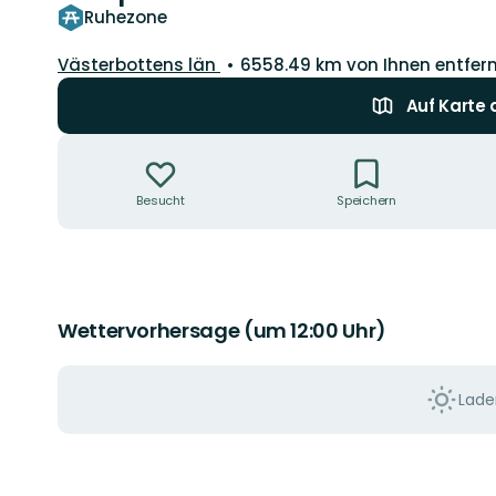
Ruhezone
Landkreis:
Västerbottens län
6558.49 km von Ihnen entfer
Auf Karte
Aktionen
Besucht
Speichern
Wettervorhersage (um 12:00 Uhr)
Laden