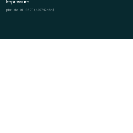
Impressum
phx-sto-01 · 26.7.1 (449747a8c)