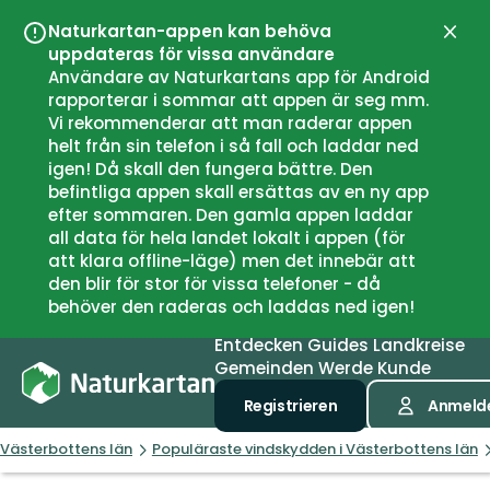
Naturkartan-appen kan behöva
Schli
uppdateras för vissa användare
Användare av Naturkartans app för Android
rapporterar i sommar att appen är seg mm.
Vi rekommenderar att man raderar appen
helt från sin telefon i så fall och laddar ned
igen! Då skall den fungera bättre. Den
befintliga appen skall ersättas av en ny app
efter sommaren. Den gamla appen laddar
all data för hela landet lokalt i appen (för
att klara offline-läge) men det innebär att
den blir för stor för vissa telefoner - då
behöver den raderas och laddas ned igen!
Entdecken
Guides
Landkreise
Gemeinden
Werde Kunde
Registrieren
Anmeld
Västerbottens län
Populäraste vindskydden i Västerbottens län