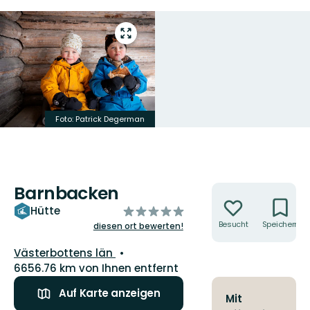
Vollbild
öffnen
Foto: Patrick Degerman
Barnbacken
Aktionen
von
Hütte
5
Besucht
Speichern
diesen ort bewerten!
Sternen
Landkreis:
Västerbottens län
6656.76 km von Ihnen entfernt
Auf Karte anzeigen
Mit