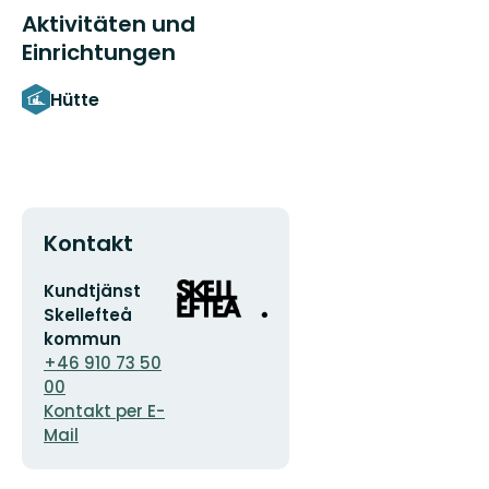
Aktivitäten und
Einrichtungen
Hütte
Kontakt
E-
Logotyp
Kundtjänst
Mail-
der
Skellefteå
Adresse
Organisation
kommun
+46 910 73 50
00
Kontakt per E-
Mail