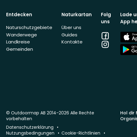
Entdecken
Naturkartan
Folg
Lade u
uns
App he
Naturschutzgebiete
Über uns
Facebook
App
Wanderwege
Guides
Store
Landkreise
Kontakte
Instagram
App
Gemeinden
Store
© Outdoormap AB 2014-2026 Alle Rechte
Hol dir
vorbehalten
Organi
Datenschutzerklärung
Nutzungsbedingungen
Cookie-Richtlinien