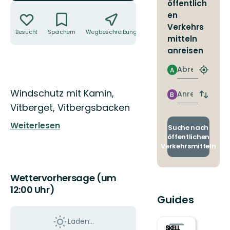
öffentlich
Aktionen
en
Verkehrs
Besucht
Speichern
Wegbeschreibung
Teilen
mitteln
anreisen
Abreise
A
Nächst
Halteste
Beschreibung
Windschutz mit Kamin,
finden
Anreise
B
Abfahrt
Vitberget, Vitbergsbacken
und
Ankunft
Weiterlesen
wechse
Suche nach
öffentlichen
Verkehrsmitteln
Wettervorhersage (um
12:00 Uhr)
Guides
Laden...