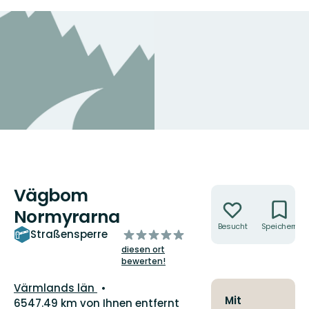
Vägbom
Aktionen
Normyrarna
Besucht
Speichern
von
Straßensperre
5
diesen ort
Sternen
bewerten!
Landkreis:
Värmlands län
Mit
6547.49 km von Ihnen entfernt