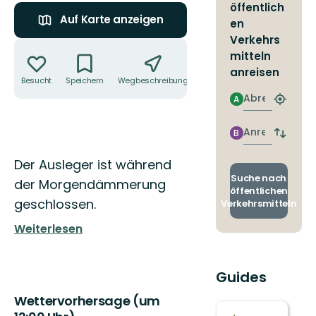
öffentlich
Auf Karte anzeigen
en
Verkehrs
Aktionen
mitteln
anreisen
Besucht
Speichern
Wegbeschreibung
Teilen
Abreise
A
Nächst
Halteste
finden
Anreise
B
Abfahrt
und
Beschreibung
Der Ausleger ist während
Ankunft
wechse
Suche nach
der Morgendämmerung
öffentlichen
geschlossen.
Verkehrsmitteln
Weiterlesen
Guides
Wettervorhersage (um