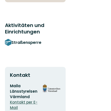
Aktivitäten und
Einrichtungen
Straßensperre
Kontakt
E-
Logotyp
Maila
Mail-
der
Länsstyrelsen
Adresse
Organisation
Värmland
Kontakt per E-
Mail