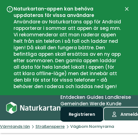
Naturkartan-appen kan behöva
Schli
uppdateras för vissa användare
Användare av Naturkartans app för Android
rapporterar i sommar att appen är seg mm.
Vi rekommenderar att man raderar appen
helt från sin telefon i så fall och laddar ned
igen! Då skall den fungera bättre. Den
befintliga appen skall ersättas av en ny app
efter sommaren. Den gamla appen laddar
all data för hela landet lokalt i appen (för
att klara offline-läge) men det innebär att
den blir för stor för vissa telefoner - då
behöver den raderas och laddas ned igen!
Entdecken
Guides
Landkreise
Gemeinden
Werde Kunde
Registrieren
Anmeld
Värmlands län
Straßensperre
Vägbom Normyrarna