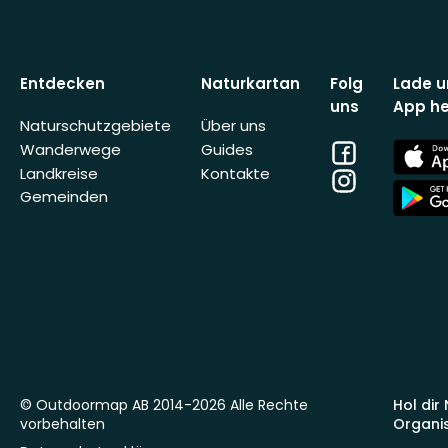
Entdecken
Naturkartan
Folg
Lade u
uns
App he
Naturschutzgebiete
Über uns
Facebook
App
Wanderwege
Guides
Store
Landkreise
Kontakte
Instagram
App
Gemeinden
Store
© Outdoormap AB 2014-2026 Alle Rechte
Hol dir
vorbehalten
Organi