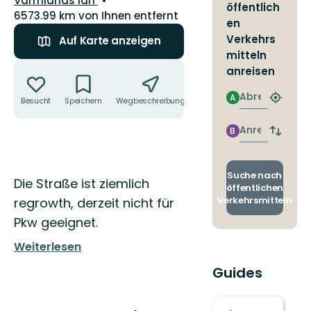
Värmlands län
öffentlich
6573.99 km von Ihnen entfernt
en
Verkehrs
Auf Karte anzeigen
mitteln
Aktionen
anreisen
Abreise
A
Besucht
Speichern
Wegbeschreibung
Teilen
Nächst
Halteste
finden
Anreise
B
Abfahrt
und
Ankunft
wechse
Suche nach
Beschreibung
Die Straße ist ziemlich
öffentlichen
Verkehrsmitteln
regrowth, derzeit nicht für
Pkw geeignet.
Weiterlesen
Guides