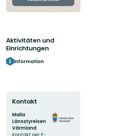
Aktivitäten und
Einrichtungen
Information
Kontakt
E-
Logotyp
Maila
Mail-
der
Länsstyrelsen
Adresse
Organisation
Värmland
Kontakt per E-