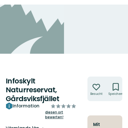
Infoskylt
Aktionen
Naturreservat,
Besucht
Speichern
Gårdsviksfjället
von
Information
5
diesen ort
bewerten!
Sternen
Mit
Landkreis: