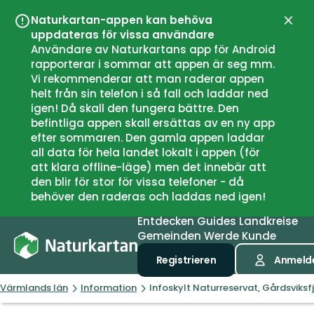
Naturkartan-appen kan behöva
Schli
uppdateras för vissa användare
Användare av Naturkartans app för Android
rapporterar i sommar att appen är seg mm.
Vi rekommenderar att man raderar appen
helt från sin telefon i så fall och laddar ned
igen! Då skall den fungera bättre. Den
befintliga appen skall ersättas av en ny app
efter sommaren. Den gamla appen laddar
all data för hela landet lokalt i appen (för
att klara offline-läge) men det innebär att
den blir för stor för vissa telefoner - då
behöver den raderas och laddas ned igen!
Entdecken
Guides
Landkreise
Gemeinden
Werde Kunde
Registrieren
Anmeld
Värmlands län
Information
Infoskylt Naturreservat, Gårdsviksfj