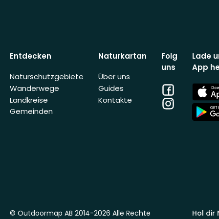
Entdecken
Naturkartan
Folg
Lade u
uns
App he
Naturschutzgebiete
Über uns
Facebook
App
Wanderwege
Guides
Store
Landkreise
Kontakte
Instagram
App
Gemeinden
Store
© Outdoormap AB 2014-2026 Alle Rechte
Hol dir