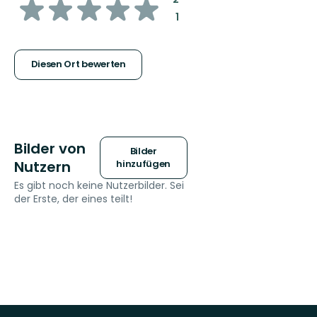
von
:
1
5
Sternen
Diesen Ort bewerten
Bilder von
Bilder
Nutzern
hinzufügen
Es gibt noch keine Nutzerbilder. Sei
der Erste, der eines teilt!