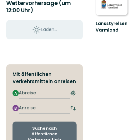
Wettervorhersage (um
12:00 Uhr)
Länsstyrelsen
Laden...
Värmland
Välkommen
till
Värmlands
skyddade
natur!
Mit öffentlichen
Verkehrsmitteln anreisen
Abreise
A
Nächstgelegene
Haltestelle
finden
Anreise
B
Abfahrts-
und
Ankunftshaltestellen
wechseln
Suche nach
öffentlichen
Verkehrsmitteln