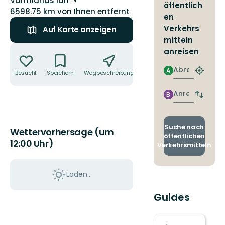
Värmlands län
öffentlich
6598.75 km von Ihnen entfernt
en
Verkehrs
Auf Karte anzeigen
mitteln
Aktionen
anreisen
Abreise
A
Besucht
Speichern
Wegbeschreibung
Teilen
Nächst
Halteste
finden
Anreise
B
Abfahrt
und
Ankunft
wechse
Suche nach
Wettervorhersage (um
öffentlichen
12:00 Uhr)
Verkehrsmitteln
Laden...
Guides