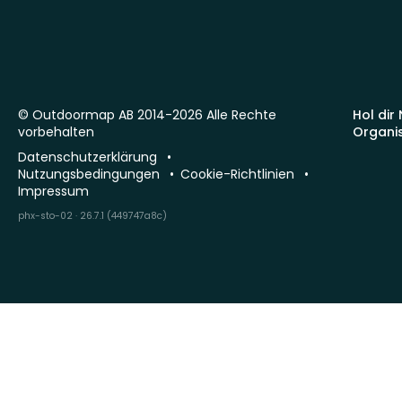
© Outdoormap AB 2014-2026 Alle Rechte
Hol dir
vorbehalten
Organi
Datenschutzerklärung
Nutzungsbedingungen
Cookie-Richtlinien
Impressum
phx-sto-02 · 26.7.1 (449747a8c)