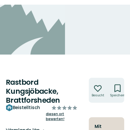
Rastbord
Aktionen
Kungsjöbacke,
Besucht
Speichern
Brattforsheden
von
Beistelltisch
5
diesen ort
bewerten!
Sternen
Mit
Landkreis: