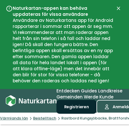
Naturkartan-appen kan behöva
Schli
uppdateras för vissa användare
Användare av Naturkartans app för Android
rapporterar i sommar att appen är seg mm.
Vi rekommenderar att man raderar appen
helt från sin telefon i så fall och laddar ned
igen! Då skall den fungera bättre. Den
befintliga appen skall ersättas av en ny app
efter sommaren. Den gamla appen laddar
all data för hela landet lokalt i appen (för
att klara offline-läge) men det innebär att
den blir för stor för vissa telefoner - då
behöver den raderas och laddas ned igen!
Entdecken
Guides
Landkreise
Gemeinden
Werde Kunde
Registrieren
Anmeld
Värmlands län
Beistelltisch
Rastbord Kungsjöbacke, Brattfors