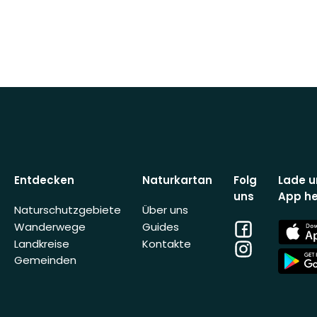
Entdecken
Naturkartan
Folg
Lade u
uns
App he
Naturschutzgebiete
Über uns
Facebook
App
Wanderwege
Guides
Store
Landkreise
Kontakte
Instagram
App
Gemeinden
Store