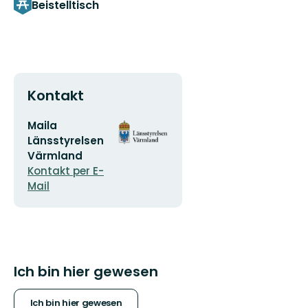
Beistelltisch
Kontakt
E-
Logotyp
Maila
Mail-
der
Länsstyrelsen
Adresse
Organisation
Värmland
Kontakt per E-
Mail
Ich bin hier gewesen
Ich bin hier gewesen