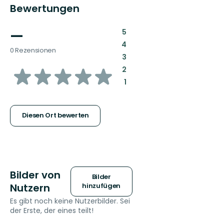
Bewertungen
—
:
5
:
4
0 Rezensionen
:
3
von
:
2
:
1
5
Sternen
Diesen Ort bewerten
Bilder von
Bilder
Nutzern
hinzufügen
Es gibt noch keine Nutzerbilder. Sei
der Erste, der eines teilt!