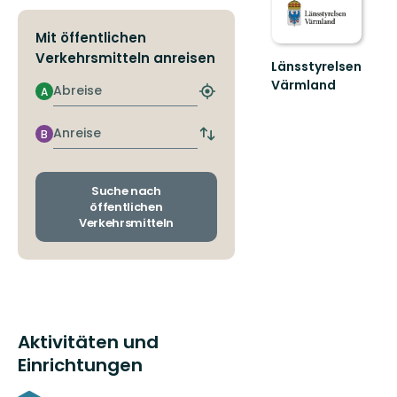
Mit öffentlichen
Verkehrsmitteln anreisen
Länsstyrelsen
Värmland
Abreise
A
Nächstgelegene
Välkommen
Haltestelle
till
finden
Anreise
Värmlands
B
Abfahrts-
skyddade
und
natur!
Ankunftshaltestellen
wechseln
Suche nach
öffentlichen
Verkehrsmitteln
Aktivitäten und
Einrichtungen