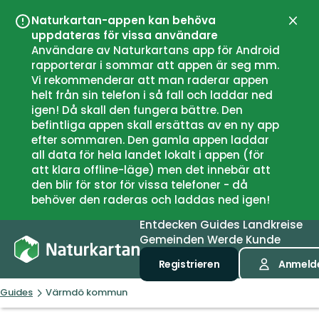
Naturkartan-appen kan behöva
Schli
uppdateras för vissa användare
Användare av Naturkartans app för Android
rapporterar i sommar att appen är seg mm.
Vi rekommenderar att man raderar appen
helt från sin telefon i så fall och laddar ned
igen! Då skall den fungera bättre. Den
befintliga appen skall ersättas av en ny app
efter sommaren. Den gamla appen laddar
all data för hela landet lokalt i appen (för
att klara offline-läge) men det innebär att
den blir för stor för vissa telefoner - då
behöver den raderas och laddas ned igen!
Entdecken
Guides
Landkreise
Gemeinden
Werde Kunde
Registrieren
Anmeld
Guides
Värmdö kommun