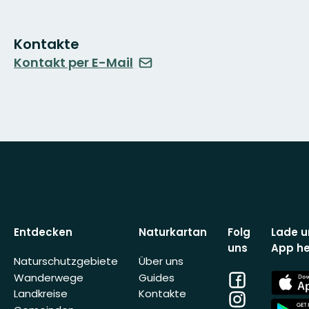
Kontakte
Kontakt per E-Mail
Entdecken
Naturkartan
Folg
Lade u
uns
App he
Naturschutzgebiete
Über uns
Facebook
App
Wanderwege
Guides
Store
Landkreise
Kontakte
Instagram
App