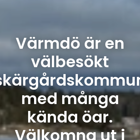
Värmdö är en
välbesökt
skärgårdskommu
med många
kända öar.
Välkomna ut i