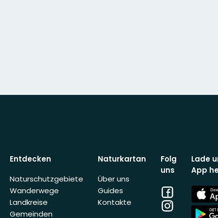
Entdecken
Naturkartan
Folg
Lade u
uns
App he
Naturschutzgebiete
Über uns
Facebook
App
Wanderwege
Guides
Store
Landkreise
Kontakte
Instagram
App
Gemeinden