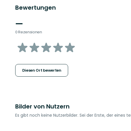
Bewertungen
—
0 Rezensionen
von
5
Sternen
Diesen Ort bewerten
Bilder von Nutzern
Es gibt noch keine Nutzerbilder. Sei der Erste, der eines tei