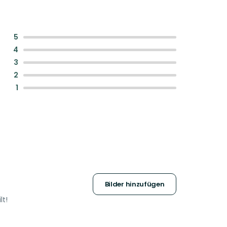
:
5
:
4
:
3
:
2
:
1
Bilder hinzufügen
lt!