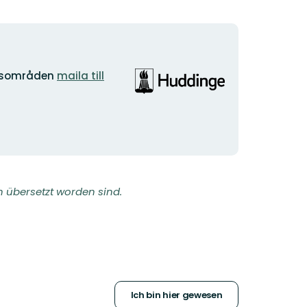
Logotyp
rdsområden
maila till
der
Organisation
h übersetzt worden sind.
Ich bin hier gewesen