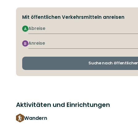
Mit öffentlichen Verkehrsmitteln anreisen
Abreise
A
Anreise
B
Suche nach öffentliche
Aktivitäten und Einrichtungen
Wandern