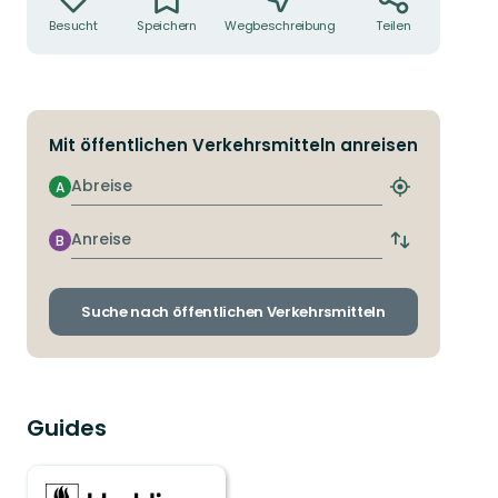
Besucht
Speichern
Wegbeschreibung
Teilen
Mit öffentlichen Verkehrsmitteln anreisen
Abreise
A
Nächstgeleg
Haltestelle
finden
Anreise
B
Abfahrts-
und
Ankunftshalt
wechseln
Suche nach öffentlichen Verkehrsmitteln
Guides