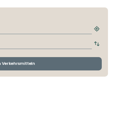
Nächstgelegene
Haltestelle
finden
Abfahrts-
und
Ankunftshaltestelle
wechseln
n Verkehrsmitteln