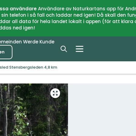
issa användare
Användare av Naturkartans app för Andr
n telefon i så fall och laddar ned igen! Då skall den fun
 all data för hela landet lokalt i appen (för att klara of
addas ned igen!
emeinden
Werde Kunde
en
sled Stensbergsleden 4,8 km
Vollbild
öffnen