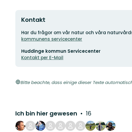
Kontakt
Adresse
Har du frågor om vår natur och våra naturvå
kommunens servicecenter
E-
Huddinge kommun Servicecenter
Mail-
Adresse
Kontakt per E-Mail
Bitte beachte, dass einige dieser Texte automatisc
Ich bin hier gewesen
16