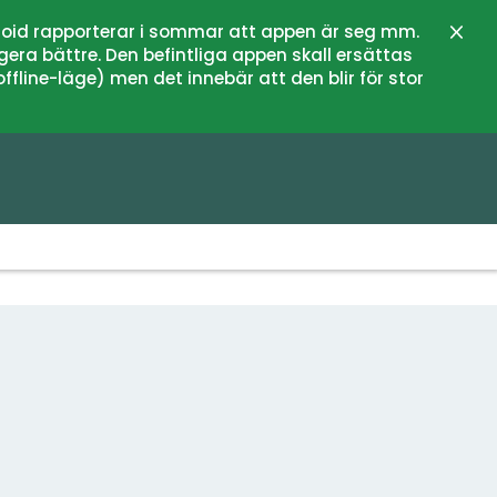
oid rapporterar i sommar att appen är seg mm.
Schli
gera bättre. Den befintliga appen skall ersättas
fline-läge) men det innebär att den blir för stor