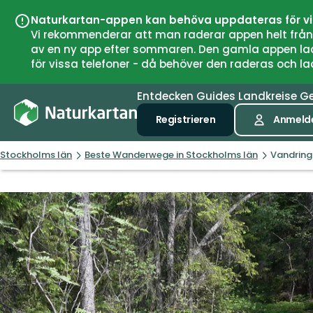
Naturkartan-appen kan behöva uppdateras för v
Vi rekommenderar att man raderar appen helt från si
av en ny app efter sommaren. Den gamla appen laddar
för vissa telefoner - då behöver den raderas och l
Entdecken
Guides
Landkreise
G
Registrieren
Anmeld
Stockholms län
Beste Wanderwege in Stockholms län
Vandring