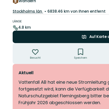
Wandern
Landkreis:
Stockholms län
6838.46 km von Ihnen entfernt
Details
zum
LÄNGE
Weg
4.8 km
Auf Karte
Aktionen
Besucht
Speichern
Aktuell
Vattenfall AB hat eine neue Stromleitung 
fortgesetzt wird, kann die Verfügbarkei
Naturschutzgebiet Flemingsberg bitter beg
Frühjahr 2026 abgeschlossen werden.