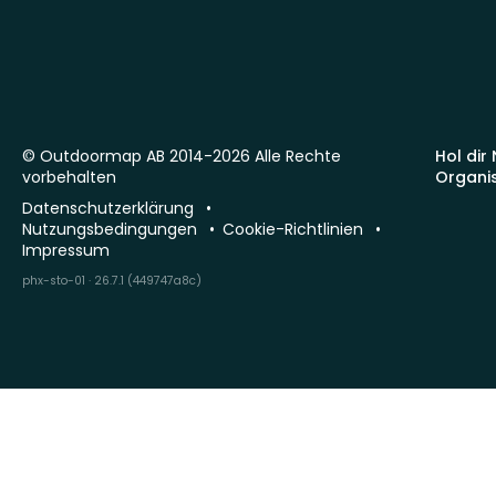
© Outdoormap AB 2014-2026 Alle Rechte
Hol dir
vorbehalten
Organi
Datenschutzerklärung
Nutzungsbedingungen
Cookie-Richtlinien
Impressum
phx-sto-01 · 26.7.1 (449747a8c)