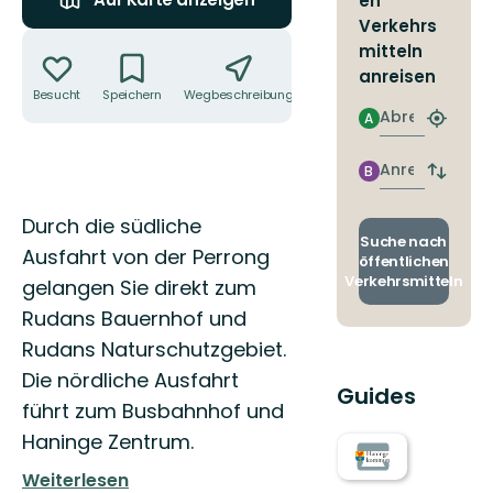
en
Verkehrs
Aktionen
mitteln
anreisen
Besucht
Speichern
Wegbeschreibung
Teilen
Abreise
A
Nächst
Halteste
finden
Anreise
B
Abfahrt
und
Ankunft
Beschreibung
Durch die südliche
wechse
Suche nach
Ausfahrt von der Perrong
öffentlichen
Verkehrsmitteln
gelangen Sie direkt zum
Rudans Bauernhof und
Rudans Naturschutzgebiet.
Die nördliche Ausfahrt
Guides
führt zum Busbahnhof und
Haninge Zentrum.
Weiterlesen