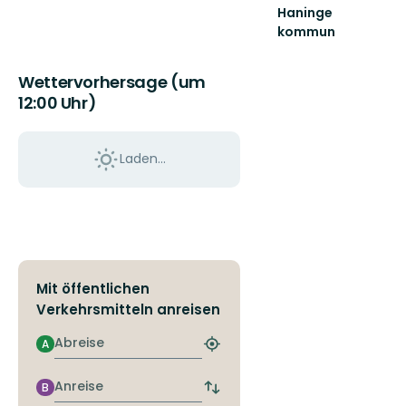
Haninge
kommun
Välkommen
till
Wettervorhersage (um
Haninges
naturkarta.
12:00 Uhr)
Här
hittar
...
Laden...
Mit öffentlichen
Verkehrsmitteln anreisen
Abreise
A
Nächstgelegene
Haltestelle
finden
Anreise
B
Abfahrts-