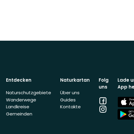
Entdecken
Naturkartan
Folg
Lade u
uns
App he
Naturschutzgebiete
Über uns
Facebook
App
Wanderwege
Guides
Store
Landkreise
Kontakte
Instagram
App
Gemeinden
Store