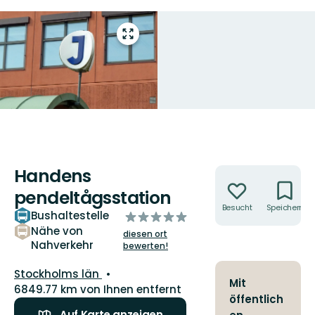
Vollbild
öffnen
Handens
Aktionen
pendeltågsstation
Besucht
Speichern
Bushaltestelle
von
5
Nähe von
diesen ort
Nahverkehr
Sternen
bewerten!
Landkreis:
Stockholms län
Mit
6849.77 km von Ihnen entfernt
öffentlich
Auf Karte anzeigen