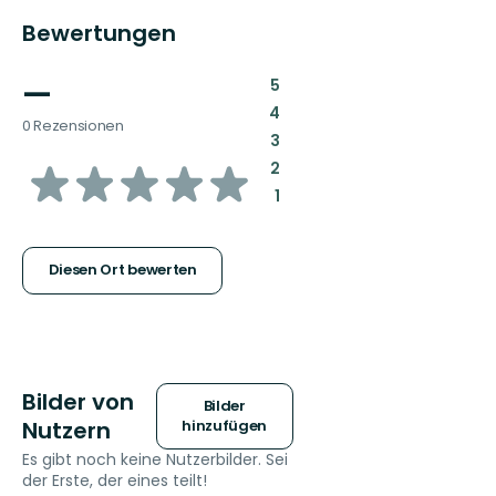
Bewertungen
—
:
5
:
4
0 Rezensionen
:
3
von
:
2
:
1
5
Sternen
Diesen Ort bewerten
Bilder von
Bilder
Nutzern
hinzufügen
Es gibt noch keine Nutzerbilder. Sei
der Erste, der eines teilt!