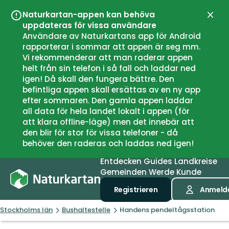
Naturkartan-appen kan behöva
Schli
uppdateras för vissa användare
Användare av Naturkartans app för Android
rapporterar i sommar att appen är seg mm.
Vi rekommenderar att man raderar appen
helt från sin telefon i så fall och laddar ned
igen! Då skall den fungera bättre. Den
befintliga appen skall ersättas av en ny app
efter sommaren. Den gamla appen laddar
all data för hela landet lokalt i appen (för
att klara offline-läge) men det innebär att
den blir för stor för vissa telefoner - då
behöver den raderas och laddas ned igen!
Entdecken
Guides
Landkreise
Gemeinden
Werde Kunde
Registrieren
Anmeld
Stockholms län
Bushaltestelle
Handens pendeltågsstation