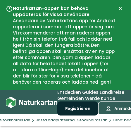
Naturkartan-appen kan behöva
Schli
uppdateras för vissa användare
Användare av Naturkartans app för Android
rapporterar i sommar att appen är seg mm.
Vi rekommenderar att man raderar appen
helt från sin telefon i så fall och laddar ned
igen! Då skall den fungera bättre. Den
befintliga appen skall ersättas av en ny app
efter sommaren. Den gamla appen laddar
all data för hela landet lokalt i appen (för
att klara offline-läge) men det innebär att
den blir för stor för vissa telefoner - då
behöver den raderas och laddas ned igen!
Entdecken
Guides
Landkreise
Gemeinden
Werde Kunde
Registrieren
Anmeld
Stockholms län
Bästa badplatserna i Stockholms län
Ornö: bad