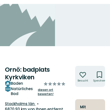
Ornö: badplats
Aktionen
Kyrkviken
Besucht
Speichern
Baden
von
5
Natürliches
diesen ort
Bad
Sternen
bewerten!
Landkreis:
Stockholms län
Mit
6870.93 km von Ihnen entfernt