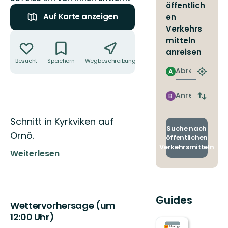
öffentlich
Auf Karte anzeigen
en
Verkehrs
Aktionen
mitteln
anreisen
Besucht
Speichern
Wegbeschreibung
Teilen
Abreise
A
Nächst
Halteste
finden
Anreise
B
Abfahrt
und
Ankunft
Beschreibung
Schnitt in Kyrkviken auf
wechse
Suche nach
Ornö.
öffentlichen
Verkehrsmitteln
Weiterlesen
Guides
Wettervorhersage (um
12:00 Uhr)