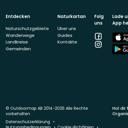
Entdecken
Naturkartan
Folg
Lade u
uns
App he
Naturschutzgebiete
Über uns
Facebook
App
Wanderwege
Guides
Store
Landkreise
Kontakte
Instagram
App
Gemeinden
Store
© Outdoormap AB 2014-2026 Alle Rechte
Hol dir
vorbehalten
Organi
Datenschutzerklärung
Nutzungsbedingungen
Cookie-Richtlinien