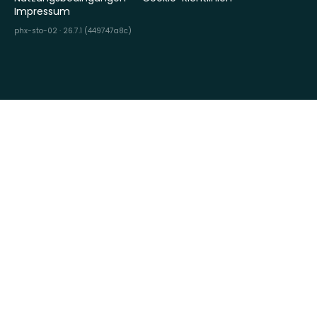
Impressum
phx-sto-02 · 26.7.1 (449747a8c)