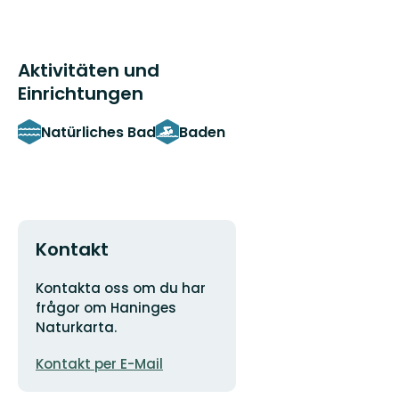
Aktivitäten und
Einrichtungen
Natürliches Bad
Baden
Kontakt
Adresse
Kontakta oss om du har
frågor om Haninges
Naturkarta.
E-
Kontakt per E-Mail
Mail-
Adresse