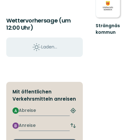
Wettervorhersage (um
Strängnäs
12:00 Uhr)
kommun
Välkommen
till
Laden...
Strängnäs
fantastiska
natur!
Mit öffentlichen
Verkehrsmitteln anreisen
Abreise
A
Nächstgelegene
Haltestelle
finden
Anreise
B
Abfahrts-
und
Ankunftshaltestellen