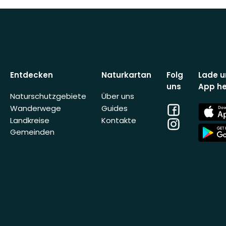
Entdecken
Naturkartan
Folg
Lade u
uns
App he
Naturschutzgebiete
Über uns
Facebook
App
Wanderwege
Guides
Store
Landkreise
Kontakte
Instagram
App
Gemeinden
Store