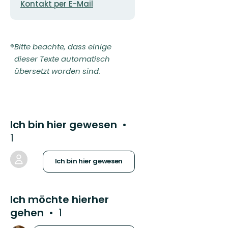
Mail-
Kontakt per E-Mail
Adresse
Bitte beachte, dass einige
dieser Texte automatisch
übersetzt worden sind.
Ich bin hier gewesen
1
Ich bin hier gewesen
Ich möchte hierher
gehen
1