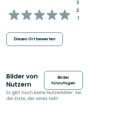
:
3
von
:
2
:
1
5
Sternen
Diesen Ort bewerten
Bilder von
Bilder
Nutzern
hinzufügen
Es gibt noch keine Nutzerbilder. Sei
der Erste, der eines teilt!