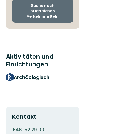
wechseln
Suche nach
öffentlichen
Verkehrsmitteln
Aktivitäten und
Einrichtungen
Archäologisch
Kontakt
E-
+46 152 291 00