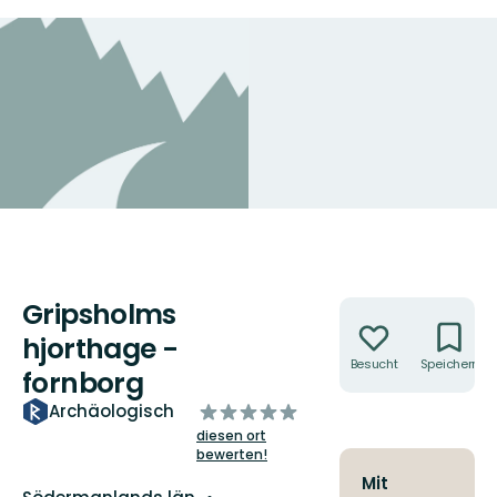
Gripsholms
Aktionen
hjorthage -
Besucht
Speichern
fornborg
von
Archäologisch
5
diesen ort
Sternen
bewerten!
Mit
Landkreis: