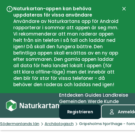
Naturkartan-appen kan behöva
Schli
uppdateras för vissa användare
Användare av Naturkartans app för Android
rapporterar i sommar att appen är seg mm.
Vi rekommenderar att man raderar appen
helt från sin telefon i så fall och laddar ned
igen! Då skall den fungera bättre. Den
befintliga appen skall ersättas av en ny app
efter sommaren. Den gamla appen laddar
all data för hela landet lokalt i appen (för
att klara offline-läge) men det innebär att
den blir för stor för vissa telefoner - då
behöver den raderas och laddas ned igen!
Entdecken
Guides
Landkreise
Gemeinden
Werde Kunde
Registrieren
Anmeld
Södermanlands län
Archäologisch
Gripsholms hjorthage - for