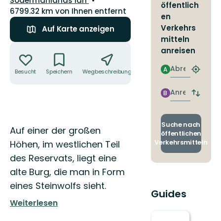
Södermanlands län
öffentlich
6799.32 km von Ihnen entfernt
en
Verkehrs
Auf Karte anzeigen
mitteln
Aktionen
anreisen
Abreise
A
Besucht
Speichern
Wegbeschreibung
Teilen
Nächst
Halteste
finden
Anreise
B
Abfahrt
und
Ankunft
wechse
Suche nach
Beschreibung
Auf einer der großen
öffentlichen
Verkehrsmitteln
Höhen, im westlichen Teil
des Reservats, liegt eine
alte Burg, die man in Form
eines Steinwolfs sieht.
Guides
Weiterlesen