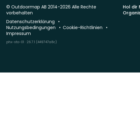
© Outdoormap AB 2014-2026 Alle Rechte
Hol dir
vorbehalten
Organi
Datenschutzerklärung
Nutzungsbedingungen
Cookie-Richtlinien
Impressum
phx-sto-01 · 26.7.1 (449747a8c)