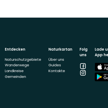
Entdecken
Naturkartan
Folg
Lade u
uns
App he
Naturschutzgebiete
Über uns
Facebook
App
Wanderwege
Guides
Store
Landkreise
Kontakte
Instagram
App
Gemeinden
Store