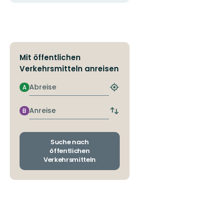
Mit öffentlichen
Verkehrsmitteln anreisen
Abreise
A
Nächstgelegene
Haltestelle
finden
Anreise
B
Abfahrts-
und
Ankunftshaltestellen
wechseln
Suche nach
öffentlichen
Verkehrsmitteln