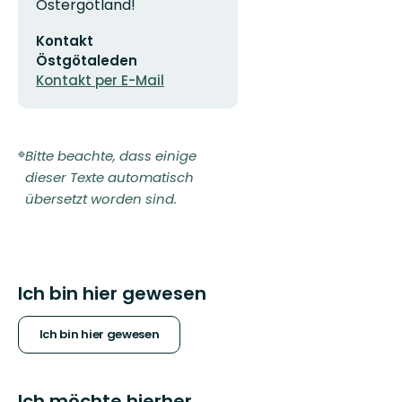
Östergötland!
E-
Kontakt
Mail-
Adresse
Östgötaleden
Kontakt per E-Mail
Bitte beachte, dass einige
dieser Texte automatisch
übersetzt worden sind.
Ich bin hier gewesen
Ich bin hier gewesen
Ich möchte hierher