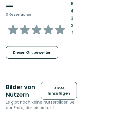
—
:
5
:
4
0 Rezensionen
:
3
von
:
2
:
1
5
Sternen
Diesen Ort bewerten
Bilder von
Bilder
Nutzern
hinzufügen
Es gibt noch keine Nutzerbilder. Sei
der Erste, der eines teilt!