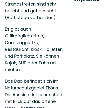
Strandstreifen sind sehr
Välkommen
till
beliebt und gut besucht
Östgötaleden,
(Bathstege vorhanden).
150
mils
vandring
Es gibt auch
...
Grillmöglichkeiten,
Campingplätze,
Restaurant, Kiosk, Toiletten
und Parkplatz. Sie können
Kajak, SUP oder Fahrrad
mieten.
Das Bad befindet sich im
Naturschutzgebiet Eköns.
Die Aussicht ist sehr schön
mit Blick auf das offene