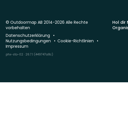
© Outdoormap AB 2014-2026 Alle Rechte
Hol dir
vorbehalten
Organi
Datenschutzerklärung
Nutzungsbedingungen
Cookie-Richtlinien
Impressum
phx-sto-02 · 26.7.1 (449747a8c)