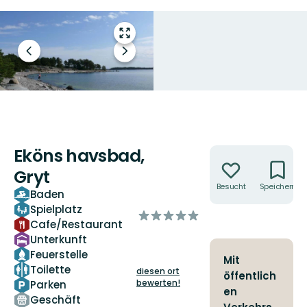
Vollbild
öffnen
Vorheriger
Nächster
Slide
Slide
Eköns havsbad,
Aktionen
Gryt
Besucht
Speichern
Baden
Spielplatz
von
Cafe/Restaurant
5
Unterkunft
Sternen
Feuerstelle
Mit
Toilette
diesen ort
öffentlich
bewerten!
Parken
en
Geschäft