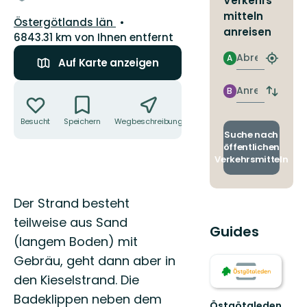
Verkehrs
mitteln
Landkreis:
Östergötlands län
anreisen
6843.31 km von Ihnen entfernt
Abreise
A
Auf Karte anzeigen
Nächst
Halteste
Aktionen
finden
Anreise
B
Abfahrt
und
Ankunft
Besucht
Speichern
Wegbeschreibung
Teilen
wechse
Suche nach
öffentlichen
Verkehrsmitteln
Beschreibung
Der Strand besteht
teilweise aus Sand
Guides
(langem Boden) mit
Gebräu, geht dann aber in
den Kieselstrand. Die
Badeklippen neben dem
Östgötaleden