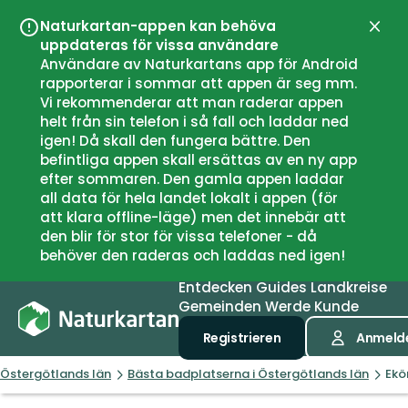
Naturkartan-appen kan behöva
Schli
uppdateras för vissa användare
Användare av Naturkartans app för Android
rapporterar i sommar att appen är seg mm.
Vi rekommenderar att man raderar appen
helt från sin telefon i så fall och laddar ned
igen! Då skall den fungera bättre. Den
befintliga appen skall ersättas av en ny app
efter sommaren. Den gamla appen laddar
all data för hela landet lokalt i appen (för
att klara offline-läge) men det innebär att
den blir för stor för vissa telefoner - då
behöver den raderas och laddas ned igen!
Entdecken
Guides
Landkreise
Gemeinden
Werde Kunde
Registrieren
Anmeld
Östergötlands län
Bästa badplatserna i Östergötlands län
Ekö