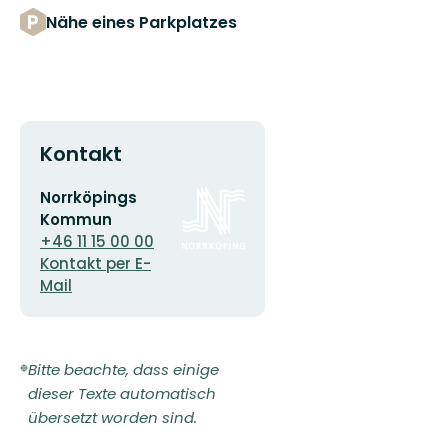
Nähe eines Parkplatzes
Kontakt
E-
Logotyp
Norrköpings
Mail-
der
Kommun
Adresse
Organisation
+46 11 15 00 00
Kontakt per E-
Mail
Bitte beachte, dass einige
dieser Texte automatisch
übersetzt worden sind.