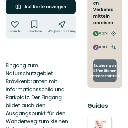
en
Auf Karte anzeigen
Verkehrs
mitteln
Aktionen
anreisen
Besucht
Speichern
Wegbeschreibung
Teilen
Abreise
A
Nächst
Halteste
finden
Anreise
B
Abfahrt
und
Ankunft
Beschreibung
Eingang zum
wechse
Suche nach
öffentlichen
Naturschutzgebiet
Verkehrsmitteln
Bråvikenbranten mit
Informationsschild und
Parkplatz. Der Eingang
bildet auch den
Guides
Ausgangspunkt für den
Wanderweg zum kleinen