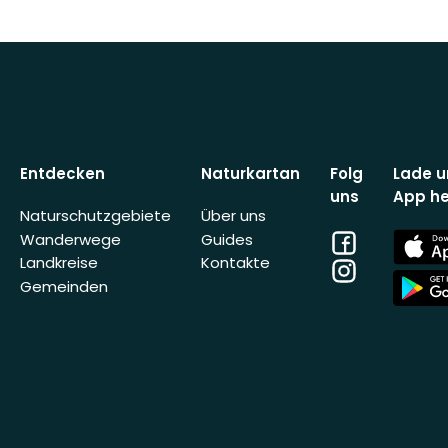
Entdecken
Naturkartan
Folg
Lade u
uns
App he
Naturschutzgebiete
Über uns
Facebook
App
Wanderwege
Guides
Store
Landkreise
Kontakte
Instagram
App
Gemeinden
Store