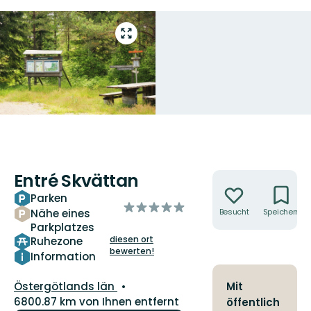
Vollbild
öffnen
Entré Skvättan
Aktionen
Parken
von
Nähe eines
Besucht
Speichern
5
Parkplatzes
Sternen
diesen ort
Ruhezone
bewerten!
Information
Landkreis:
Östergötlands län
Mit
6800.87 km von Ihnen entfernt
öffentlich