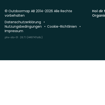
© Outdoormap AB 2014-2026 Alle Rechte
Hol dir
vorbehalten
Organi
Datenschutzerklärung
Nutzungsbedingungen
Cookie-Richtlinien
Impressum
phx-sto-01 · 26.7.1 (449747a8c)