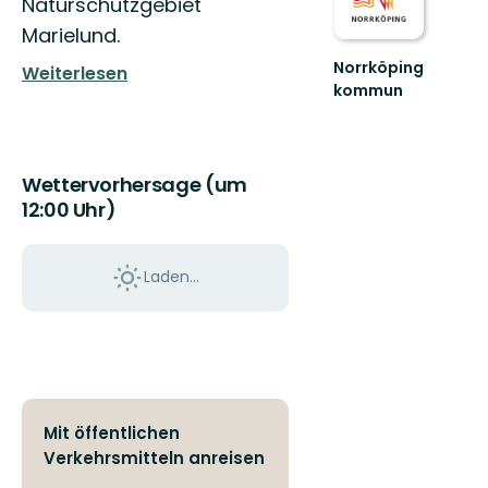
Naturschutzgebiet
Marielund.
Norrköping
Weiterlesen
kommun
Upplev
det
bästa
av
Wettervorhersage (um
Norrköpings
12:00 Uhr)
vackra
natur!
Laden...
Mit öffentlichen
Verkehrsmitteln anreisen