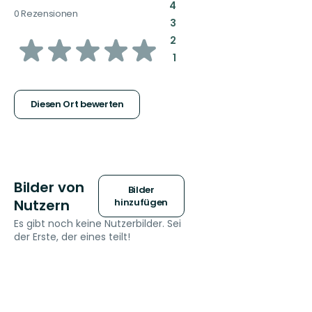
:
4
0 Rezensionen
:
3
von
:
2
:
1
5
Sternen
Diesen Ort bewerten
Bilder von
Bilder
Nutzern
hinzufügen
Es gibt noch keine Nutzerbilder. Sei
der Erste, der eines teilt!