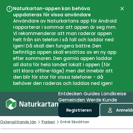
Naturkartan-appen kan behöva
Schli
uppdateras för vissa användare
Användare av Naturkartans app för Android
rapporterar i sommar att appen är seg mm.
Vi rekommenderar att man raderar appen
helt från sin telefon i så fall och laddar ned
igen! Då skall den fungera bättre. Den
befintliga appen skall ersättas av en ny app
efter sommaren. Den gamla appen laddar
all data för hela landet lokalt i appen (för
att klara offline-läge) men det innebär att
den blir för stor för vissa telefoner - då
behöver den raderas och laddas ned igen!
Entdecken
Guides
Landkreise
Gemeinden
Werde Kunde
Registrieren
Anmeld
Östergötlands län
Parken
Entré Skvättan