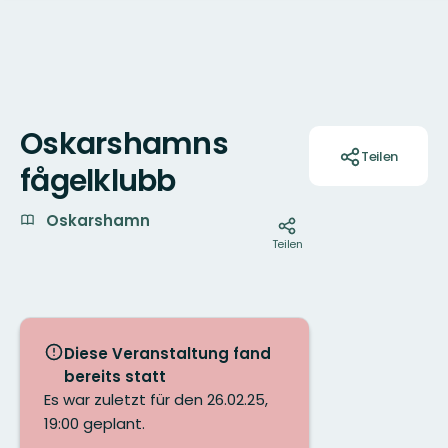
Oskarshamns
Aktionen
Teilen
fågelklubb
Oskarshamn
Teilen
Diese Veranstaltung fand
bereits statt
Es war zuletzt für den 26.02.25,
19:00 geplant.