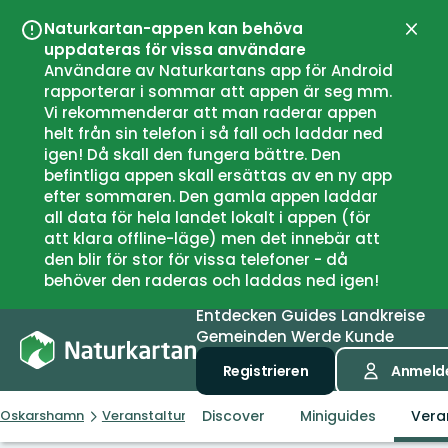
Naturkartan-appen kan behöva
Schli
uppdateras för vissa användare
Användare av Naturkartans app för Android
rapporterar i sommar att appen är seg mm.
Vi rekommenderar att man raderar appen
helt från sin telefon i så fall och laddar ned
igen! Då skall den fungera bättre. Den
befintliga appen skall ersättas av en ny app
efter sommaren. Den gamla appen laddar
all data för hela landet lokalt i appen (för
att klara offline-läge) men det innebär att
den blir för stor för vissa telefoner - då
behöver den raderas och laddas ned igen!
Entdecken
Guides
Landkreise
Gemeinden
Werde Kunde
Registrieren
Anmeld
Discover
Miniguides
Vera
Oskarshamn
Veranstaltungen
Oskarshamns fågelklubb