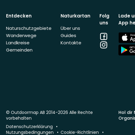
Entdecken
Naturkartan
Folg
Lade u
uns
App he
Naturschutzgebiete
Über uns
Facebook
App
Wanderwege
Guides
Store
Landkreise
Kontakte
Instagram
App
Gemeinden
Store
© Outdoormap AB 2014-2026 Alle Rechte
Hol dir
vorbehalten
Organi
Datenschutzerklärung
Nutzungsbedingungen
Cookie-Richtlinien