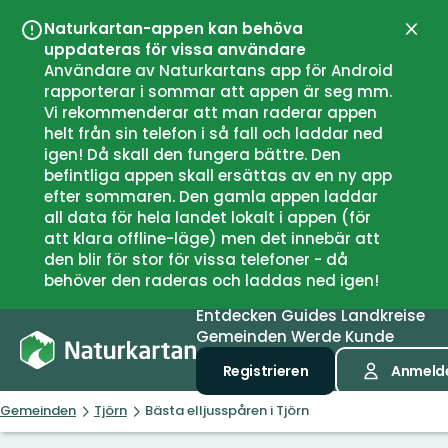
Naturkartan-appen kan behöva
Schli
uppdateras för vissa användare
Användare av Naturkartans app för Android
rapporterar i sommar att appen är seg mm.
Vi rekommenderar att man raderar appen
helt från sin telefon i så fall och laddar ned
igen! Då skall den fungera bättre. Den
befintliga appen skall ersättas av en ny app
efter sommaren. Den gamla appen laddar
all data för hela landet lokalt i appen (för
att klara offline-läge) men det innebär att
den blir för stor för vissa telefoner - då
behöver den raderas och laddas ned igen!
Entdecken
Guides
Landkreise
Gemeinden
Werde Kunde
Registrieren
Anmeld
Gemeinden
Tjörn
Bästa elljusspåren i Tjörn