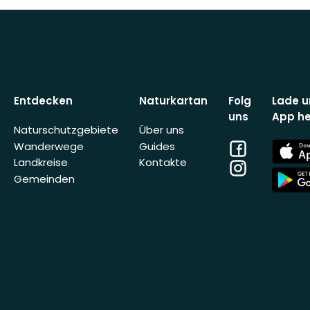
Entdecken
Naturkartan
Folg
Lade u
uns
App he
Naturschutzgebiete
Über uns
Facebook
App
Wanderwege
Guides
Store
Landkreise
Kontakte
Instagram
App
Gemeinden
Store