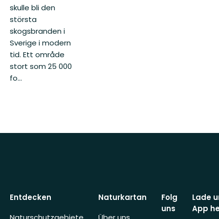
skulle bli den
största
skogsbranden i
Sverige i modern
tid. Ett område
stort som 25 000
fo...
Entdecken
Naturkartan
Folg
Lade u
uns
App he
Naturschutzgebiete
Über uns