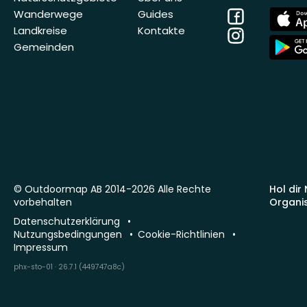
Facebook
App
Wanderwege
Guides
Store
Landkreise
Kontakte
Instagram
App
Gemeinden
Store
© Outdoormap AB 2014-2026 Alle Rechte
Hol dir
vorbehalten
Organi
Datenschutzerklärung
Nutzungsbedingungen
Cookie-Richtlinien
Impressum
phx-sto-01 · 26.7.1 (449747a8c)