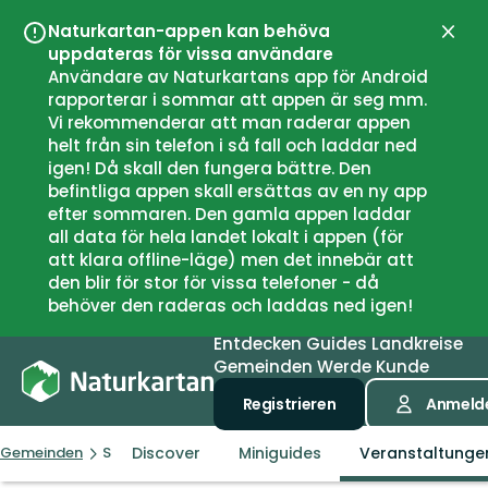
Naturkartan-appen kan behöva
Schli
uppdateras för vissa användare
Användare av Naturkartans app för Android
rapporterar i sommar att appen är seg mm.
Vi rekommenderar att man raderar appen
helt från sin telefon i så fall och laddar ned
igen! Då skall den fungera bättre. Den
befintliga appen skall ersättas av en ny app
efter sommaren. Den gamla appen laddar
all data för hela landet lokalt i appen (för
att klara offline-läge) men det innebär att
den blir för stor för vissa telefoner - då
behöver den raderas och laddas ned igen!
Entdecken
Guides
Landkreise
Gemeinden
Werde Kunde
Registrieren
Anmeld
Discover
Miniguides
Veranstaltunge
Gemeinden
Samnanger