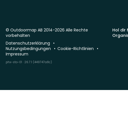
© Outdoormap AB 2014-2026 Alle Rechte
Hol dir
vorbehalten
Organi
Datenschutzerklärung
Nutzungsbedingungen
Cookie-Richtlinien
Impressum
phx-sto-01 · 26.7.1 (449747a8c)