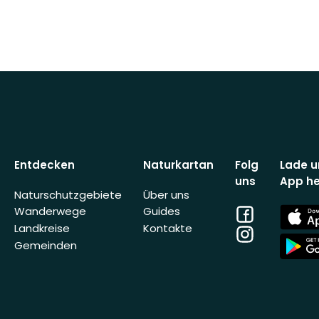
Entdecken
Naturkartan
Folg
Lade u
uns
App he
Naturschutzgebiete
Über uns
Facebook
App
Wanderwege
Guides
Store
Landkreise
Kontakte
Instagram
App
Gemeinden
Store