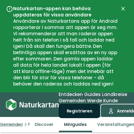
Naturkartan-appen kan behöva
Schli
uppdateras för vissa användare
Användare av Naturkartans app för Android
rapporterar i sommar att appen är seg mm.
Vi rekommenderar att man raderar appen
helt från sin telefon i så fall och laddar ned
igen! Då skall den fungera bättre. Den
befintliga appen skall ersättas av en ny app
efter sommaren. Den gamla appen laddar
all data för hela landet lokalt i appen (för
att klara offline-läge) men det innebär att
den blir för stor för vissa telefoner - då
behöver den raderas och laddas ned igen!
Entdecken
Guides
Landkreise
Gemeinden
Werde Kunde
Registrieren
Anmeld
Discover
Miniguides
Veranstaltunge
Gemeinden
Porsgrunn