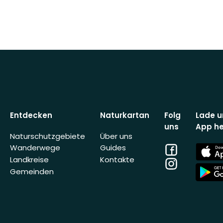
Entdecken
Naturkartan
Folg
Lade u
uns
App he
Naturschutzgebiete
Über uns
Facebook
App
Wanderwege
Guides
Store
Landkreise
Kontakte
Instagram
App
Gemeinden
Store