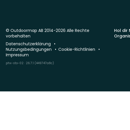
© Outdoormap AB 2014-2026 Alle Rechte
Hol dir
vorbehalten
Organi
Datenschutzerklärung
Nutzungsbedingungen
Cookie-Richtlinien
Impressum
phx-sto-02 · 26.7.1 (449747a8c)