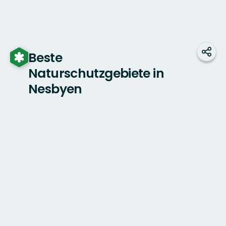
Beste
Teile
Naturschutzgebiete in
Nesbyen
Karte