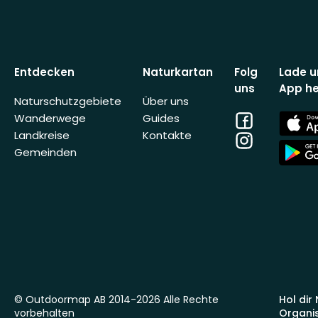
Entdecken
Naturkartan
Folg
Lade u
uns
App he
Naturschutzgebiete
Über uns
Facebook
App
Wanderwege
Guides
Store
Landkreise
Kontakte
Instagram
App
Gemeinden
Store
© Outdoormap AB 2014-2026 Alle Rechte
Hol dir
vorbehalten
Organi