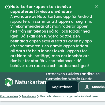
Naturkartan-appen kan behöva
Schli
uppdateras för vissa användare
Användare av Naturkartans app för Android
rapporterar i sommar att appen är seg mm.
Vi rekommenderar att man raderar appen
helt från sin telefon i så fall och laddar ned
igen! Då skall den fungera bättre. Den
befintliga appen skall ersättas av en ny app
efter sommaren. Den gamla appen laddar
all data för hela landet lokalt i appen (för
att klara offline-läge) men det innebär att
den blir för stor för vissa telefoner - då
behöver den raderas och laddas ned igen!
Entdecken
Guides
Landkreise
Gemeinden
Werde Kunde
Registrieren
Anmeld
Gemeinden
Nesbyen
Beste Naturschutzgebiete in Nesbyen