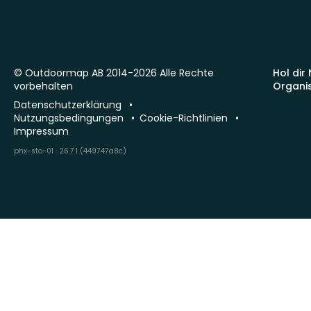
© Outdoormap AB 2014-2026 Alle Rechte
Hol dir
vorbehalten
Organi
Datenschutzerklärung
Nutzungsbedingungen
Cookie-Richtlinien
Impressum
phx-sto-01 · 26.7.1 (449747a8c)