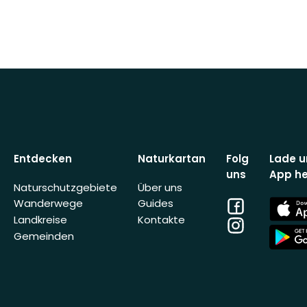
Entdecken
Naturkartan
Folg
Lade u
uns
App he
Naturschutzgebiete
Über uns
Facebook
App
Wanderwege
Guides
Store
Landkreise
Kontakte
Instagram
App
Gemeinden
Store