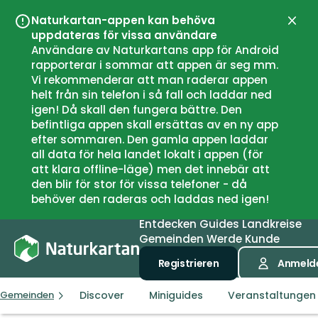
Naturkartan-appen kan behöva
Schli
uppdateras för vissa användare
Användare av Naturkartans app för Android
rapporterar i sommar att appen är seg mm.
Vi rekommenderar att man raderar appen
helt från sin telefon i så fall och laddar ned
igen! Då skall den fungera bättre. Den
befintliga appen skall ersättas av en ny app
efter sommaren. Den gamla appen laddar
all data för hela landet lokalt i appen (för
att klara offline-läge) men det innebär att
den blir för stor för vissa telefoner - då
behöver den raderas och laddas ned igen!
Entdecken
Guides
Landkreise
Gemeinden
Werde Kunde
Registrieren
Anmeld
Discover
Miniguides
Veranstaltungen
Gemeinden
Lilla Edet