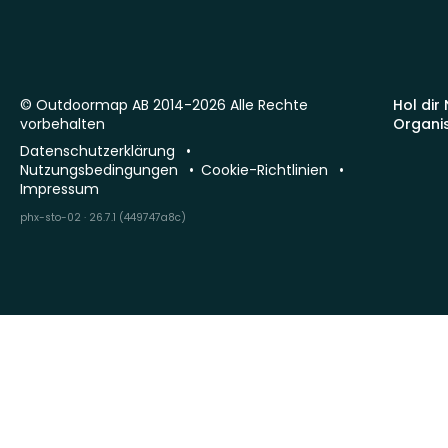
© Outdoormap AB 2014-2026 Alle Rechte
Hol dir
vorbehalten
Organi
Datenschutzerklärung
Nutzungsbedingungen
Cookie-Richtlinien
Impressum
phx-sto-02 · 26.7.1 (449747a8c)