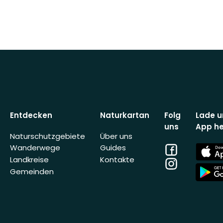
Entdecken
Naturkartan
Folg
Lade u
uns
App he
Naturschutzgebiete
Über uns
Facebook
App
Wanderwege
Guides
Store
Landkreise
Kontakte
Instagram
App
Gemeinden
Store