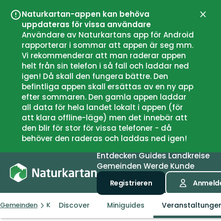
Naturkartan-appen kan behöva
Schli
uppdateras för vissa användare
Användare av Naturkartans app för Android
rapporterar i sommar att appen är seg mm.
Vi rekommenderar att man raderar appen
helt från sin telefon i så fall och laddar ned
igen! Då skall den fungera bättre. Den
befintliga appen skall ersättas av en ny app
efter sommaren. Den gamla appen laddar
all data för hela landet lokalt i appen (för
att klara offline-läge) men det innebär att
den blir för stor för vissa telefoner - då
behöver den raderas och laddas ned igen!
Entdecken
Guides
Landkreise
Gemeinden
Werde Kunde
Registrieren
Anmeld
Discover
Miniguides
Veranstaltunge
Gemeinden
Kvinnherad