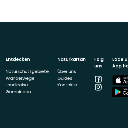
Entdecken
Naturkartan
Folg
Lade u
uns
App he
Naturschutzgebiete
Über uns
Facebook
App
Wanderwege
Guides
Store
Landkreise
Kontakte
Instagram
App
Gemeinden
Store