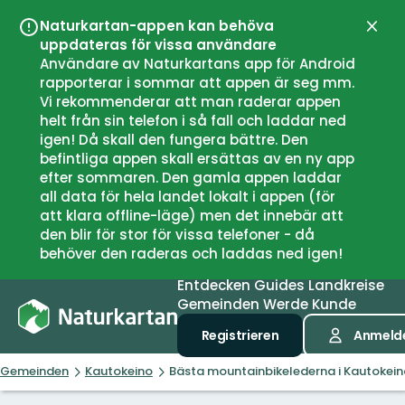
Naturkartan-appen kan behöva
Schli
uppdateras för vissa användare
Användare av Naturkartans app för Android
rapporterar i sommar att appen är seg mm.
Vi rekommenderar att man raderar appen
helt från sin telefon i så fall och laddar ned
igen! Då skall den fungera bättre. Den
befintliga appen skall ersättas av en ny app
efter sommaren. Den gamla appen laddar
all data för hela landet lokalt i appen (för
att klara offline-läge) men det innebär att
den blir för stor för vissa telefoner - då
behöver den raderas och laddas ned igen!
Entdecken
Guides
Landkreise
Gemeinden
Werde Kunde
Registrieren
Anmeld
Gemeinden
Kautokeino
Bästa mountainbikelederna i Kautokein