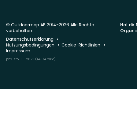
© Outdoormap AB 2014-2026 Alle Rechte
Hol dir
vorbehalten
Organi
Datenschutzerklärung
Nutzungsbedingungen
Cookie-Richtlinien
Impressum
phx-sto-01 · 26.7.1 (449747a8c)