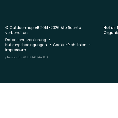
© Outdoormap AB 2014-2026 Alle Rechte
Hol dir
vorbehalten
Organi
Datenschutzerklärung
Nutzungsbedingungen
Cookie-Richtlinien
Impressum
phx-sto-01 · 26.7.1 (449747a8c)