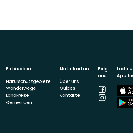
Entdecken
Naturkartan
Folg
Lade u
uns
App he
Naturschutzgebiete
Über uns
Facebook
App
Wanderwege
Guides
Store
Landkreise
Kontakte
Instagram
App
Gemeinden
Store