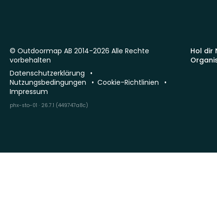
© Outdoormap AB 2014-2026 Alle Rechte
Hol dir
vorbehalten
Organi
Datenschutzerklärung
Nutzungsbedingungen
Cookie-Richtlinien
Impressum
phx-sto-01 · 26.7.1 (449747a8c)