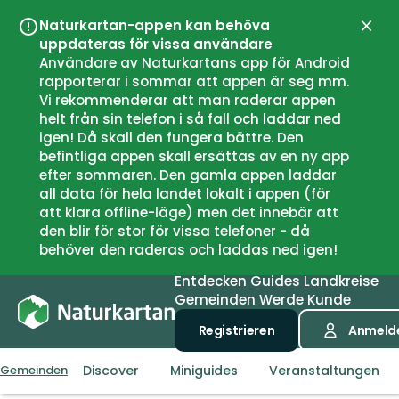
Naturkartan-appen kan behöva
Schli
uppdateras för vissa användare
Användare av Naturkartans app för Android
rapporterar i sommar att appen är seg mm.
Vi rekommenderar att man raderar appen
helt från sin telefon i så fall och laddar ned
igen! Då skall den fungera bättre. Den
befintliga appen skall ersättas av en ny app
efter sommaren. Den gamla appen laddar
all data för hela landet lokalt i appen (för
att klara offline-läge) men det innebär att
den blir för stor för vissa telefoner - då
behöver den raderas och laddas ned igen!
Entdecken
Guides
Landkreise
Gemeinden
Werde Kunde
Registrieren
Anmeld
Discover
Miniguides
Veranstaltungen
Gemeinden
Hol