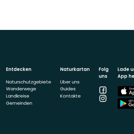
Entdecken
Naturkartan
Folg
Lade u
uns
App he
Naturschutzgebiete
Über uns
Facebook
App
Wanderwege
Guides
Store
Landkreise
Kontakte
Instagram
App
Gemeinden
Store