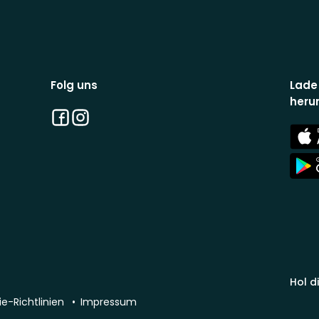
Folg uns
Lade
heru
Facebook
Instagram
App
Stor
App
Stor
Hol d
e-Richtlinien
Impressum