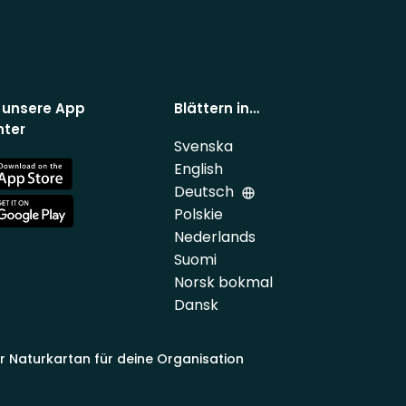
 unsere App
Blättern in…
nter
Svenska
English
e
Deutsch
Polskie
e
Nederlands
Suomi
Norsk bokmal
Dansk
ir Naturkartan für deine Organisation