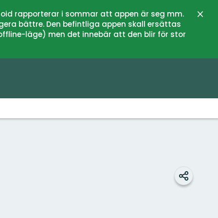
oid rapporterar i sommar att appen är seg mm.
Schli
gera bättre. Den befintliga appen skall ersättas
fline-läge) men det innebär att den blir för stor
Teilen