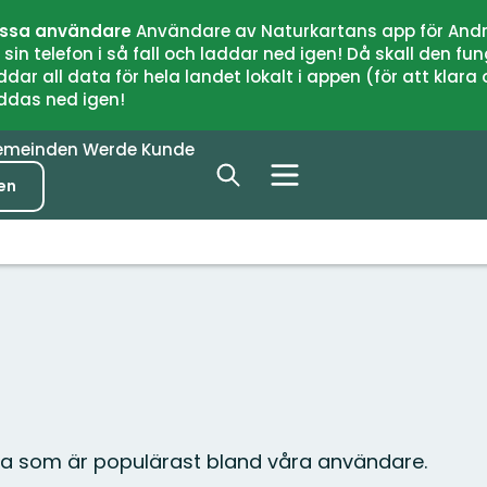
issa användare
Användare av Naturkartans app för Andr
n telefon i så fall och laddar ned igen! Då skall den fun
 all data för hela landet lokalt i appen (för att klara of
addas ned igen!
emeinden
Werde Kunde
en
a som är populärast bland våra användare.