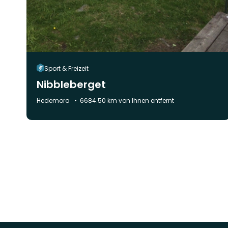
Sport & Freizeit
Nibbleberget
Gemeinde:
Hedemora
6684.50 km von Ihnen entfernt