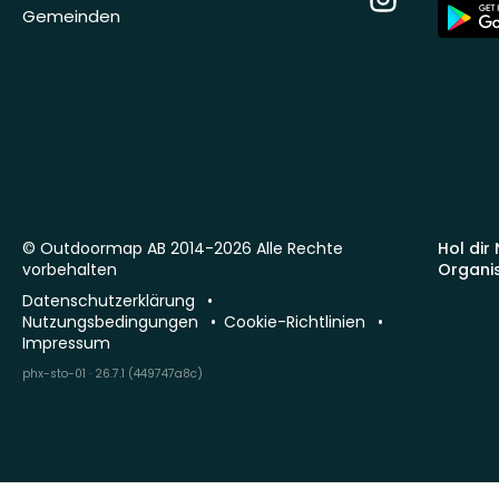
App
Gemeinden
Store
© Outdoormap AB 2014-2026 Alle Rechte
Hol dir
vorbehalten
Organi
Datenschutzerklärung
Nutzungsbedingungen
Cookie-Richtlinien
Impressum
phx-sto-01 · 26.7.1 (449747a8c)