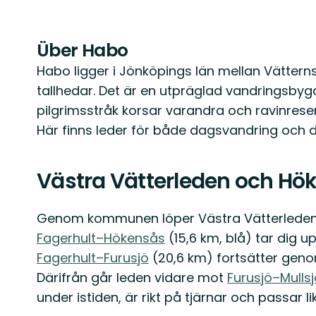
Über Habo
Habo ligger i Jönköpings län mellan Vätter
tallhedar. Det är en utpräglad vandringsby
pilgrimsstråk korsar varandra och ravinrese
Här finns leder för både dagsvandring och
Västra Vätterleden och Hö
Genom kommunen löper Västra Vätterleden,
Fagerhult–Hökensås
(15,6 km, blå) tar dig 
Fagerhult–Furusjö
(20,6 km) fortsätter gen
Därifrån går leden vidare mot
Furusjö–Mullsj
under istiden, är rikt på tjärnar och passar l