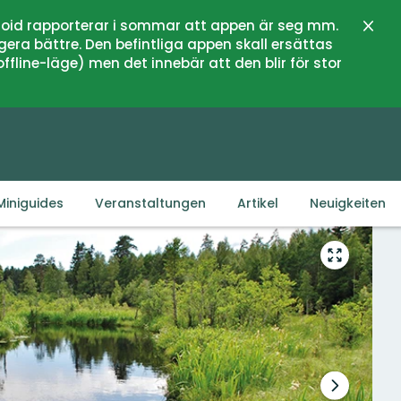
oid rapporterar i sommar att appen är seg mm.
Schli
gera bättre. Den befintliga appen skall ersättas
fline-läge) men det innebär att den blir för stor
Miniguides
Veranstaltungen
Artikel
Neuigkeiten
Vollbild
öffnen
Nächster