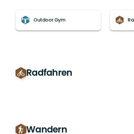
Kategorien
Outdoor Gym
Ra
Radfahren
Wandern