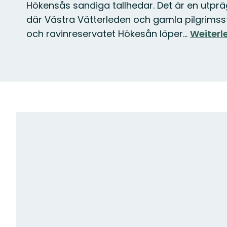
Hökensås sandiga tallhedar. Det är en utpr
där Västra Vätterleden och gamla pilgrimss
och ravinreservatet Hökesån löper…
Weiterl
Karte