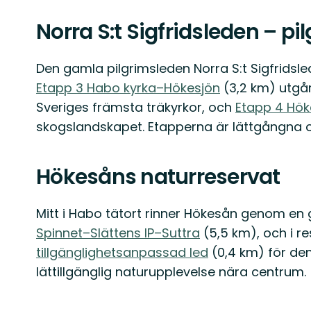
Norra S:t Sigfridsleden – pi
Den gamla pilgrimsleden Norra S:t Sigfridsl
Etapp 3 Habo kyrka–Hökesjön
(3,2 km) utgå
Sveriges främsta träkyrkor, och
Etapp 4 Hök
skogslandskapet. Etapperna är lättgångna 
Hökesåns naturreservat
Mitt i Habo tätort rinner Hökesån genom en
Spinnet–Slättens IP–Suttra
(5,5 km), och i r
tillgänglighetsanpassad led
(0,4 km) för den
lättillgänglig naturupplevelse nära centrum.