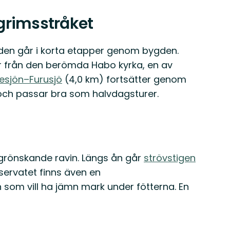
lgrimsstråket
eden går i korta etapper genom bygden.
r från den berömda Habo kyrka, en av
esjön–Furusjö
(4,0 km) fortsätter genom
och passar bra som halvdagsturer.
 grönskande ravin. Längs ån går
strövstigen
eservatet finns även en
 som vill ha jämn mark under fötterna. En