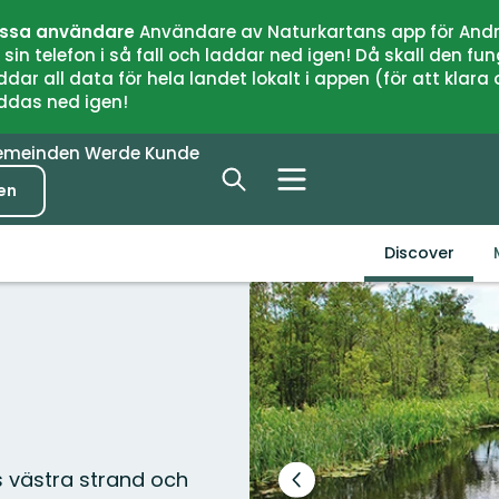
issa användare
Användare av Naturkartans app för Andr
n telefon i så fall och laddar ned igen! Då skall den fun
 all data för hela landet lokalt i appen (för att klara of
addas ned igen!
emeinden
Werde Kunde
en
Discover
s västra strand och
Vorheriger