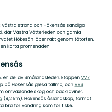
ns västra strand och Hökensås sandiga
gd, där Västra Vätterleden och gamla
rvatet Hökesån löper rakt genom tätorten.
 den korta promenaden.
kensås
 en del av Smålandsleden. Etappen
VV7
upp på Hökensås glesa tallmo, och
VV8
om omväxlande skog och bäckraviner.
ö
(9,2 km). Hökensås åslandskap, format
ika bra för vandring som för fiske.