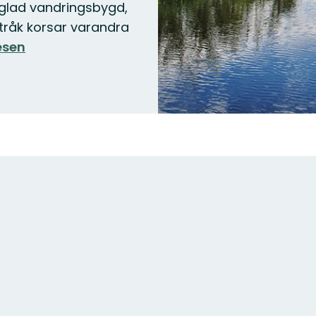
äglad vandringsbygd,
Slide
tråk korsar varandra
esen