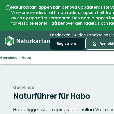
Naturkartan-appen kan behöva uppdateras för v
Vi rekommenderar att man raderar appen helt från si
av en ny app efter sommaren. Den gamla appen laddar
för vissa telefoner - då behöver den raderas och l
Entdecken
Guides
Landkreise
G
Registrieren
Anmeld
Gemeinde
Habo
Gemeinde
Naturführer für Habo
Habo ligger i Jönköpings län mellan Vättern