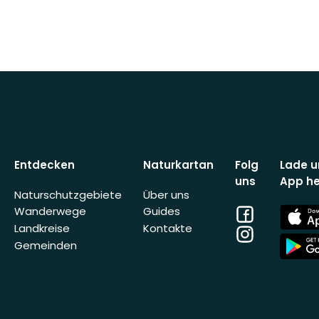
Entdecken
Naturkartan
Folg
Lade u
uns
App he
Naturschutzgebiete
Über uns
Facebook
App
Wanderwege
Guides
Store
Landkreise
Kontakte
Instagram
App
Gemeinden
Store