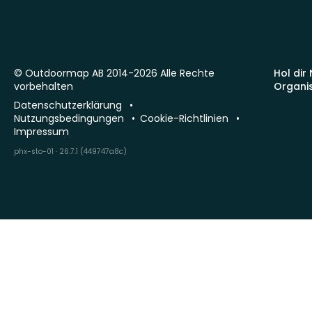
© Outdoormap AB 2014-2026 Alle Rechte
Hol dir
vorbehalten
Organi
Datenschutzerklärung
Nutzungsbedingungen
Cookie-Richtlinien
Impressum
phx-sto-01 · 26.7.1 (449747a8c)