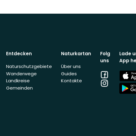
Entdecken
Naturkartan
Folg
Lade u
uns
App he
Naturschutzgebiete
Über uns
Facebook
App
Wanderwege
Guides
Store
Landkreise
Kontakte
Instagram
App
Gemeinden
Store