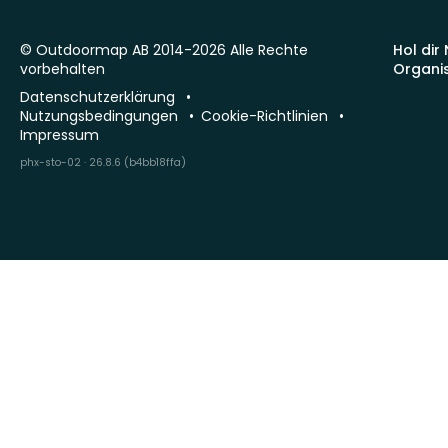
© Outdoormap AB 2014-2026 Alle Rechte
Hol dir
vorbehalten
Organi
Datenschutzerklärung
Nutzungsbedingungen
Cookie-Richtlinien
Impressum
phx-sto-02 · 26.8.6 (b4bb18ffa)