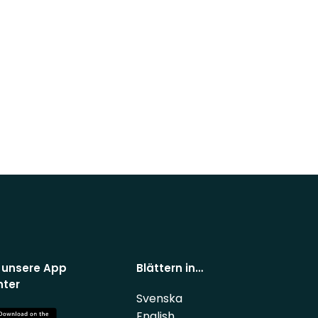
 unsere App
Blättern in…
nter
Svenska
English