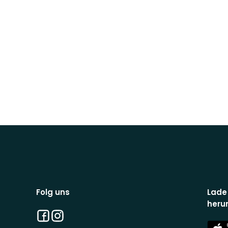
Folg uns
Lade
heru
Facebook
Instagram
App