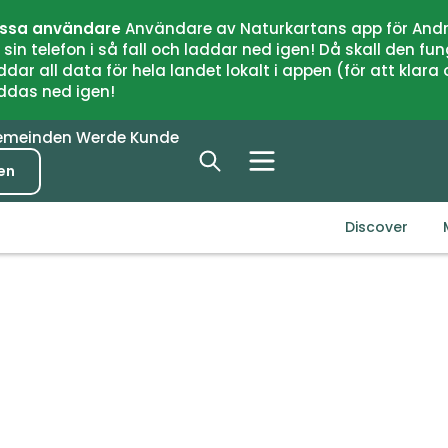
issa användare
Användare av Naturkartans app för Andr
n telefon i så fall och laddar ned igen! Då skall den fun
 all data för hela landet lokalt i appen (för att klara of
addas ned igen!
emeinden
Werde Kunde
en
Discover