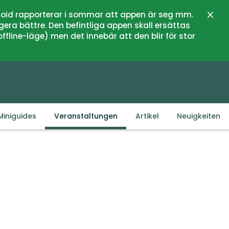
oid rapporterar i sommar att appen är seg mm.
Schli
gera bättre. Den befintliga appen skall ersättas
fline-läge) men det innebär att den blir för stor
Miniguides
Veranstaltungen
Artikel
Neuigkeiten