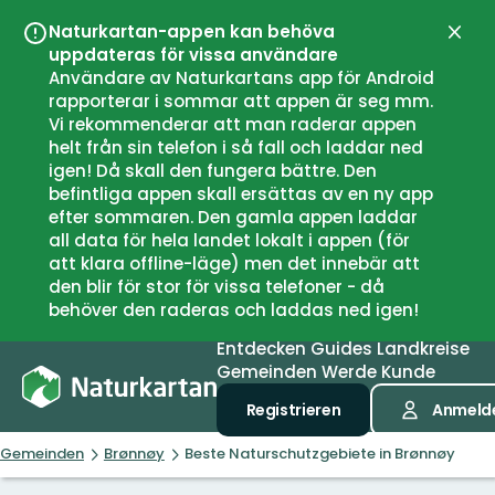
Naturkartan-appen kan behöva
Schli
uppdateras för vissa användare
Användare av Naturkartans app för Android
rapporterar i sommar att appen är seg mm.
Vi rekommenderar att man raderar appen
helt från sin telefon i så fall och laddar ned
igen! Då skall den fungera bättre. Den
befintliga appen skall ersättas av en ny app
efter sommaren. Den gamla appen laddar
all data för hela landet lokalt i appen (för
att klara offline-läge) men det innebär att
den blir för stor för vissa telefoner - då
behöver den raderas och laddas ned igen!
Entdecken
Guides
Landkreise
Gemeinden
Werde Kunde
Registrieren
Anmeld
Gemeinden
Brønnøy
Beste Naturschutzgebiete in Brønnøy