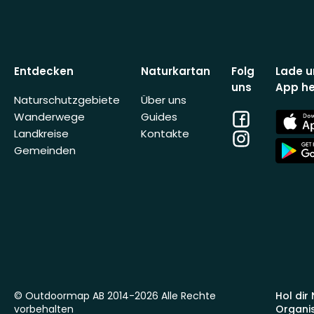
Entdecken
Naturkartan
Folg
Lade u
uns
App he
Naturschutzgebiete
Über uns
Facebook
App
Wanderwege
Guides
Store
Landkreise
Kontakte
Instagram
App
Gemeinden
Store
© Outdoormap AB 2014-2026 Alle Rechte
Hol dir
vorbehalten
Organi