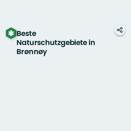
Beste
Teile
Naturschutzgebiete in
Brønnøy
Karte