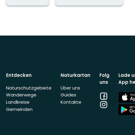
Entdecken
Naturkartan
Folg
Lade u
uns
App he
Naturschutzgebiete
Über uns
Facebook
App
Wanderwege
Guides
Store
Landkreise
Kontakte
Instagram
App
Gemeinden
Store