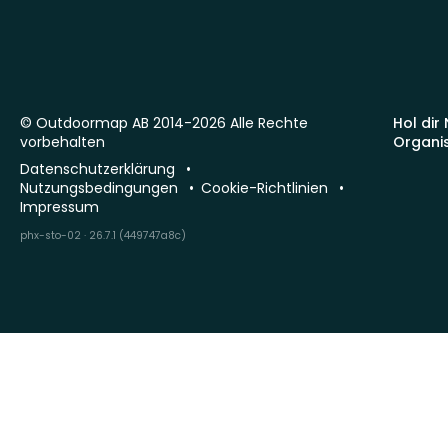
© Outdoormap AB 2014-2026 Alle Rechte
Hol dir
vorbehalten
Organi
Datenschutzerklärung
Nutzungsbedingungen
Cookie-Richtlinien
Impressum
phx-sto-02 · 26.7.1 (449747a8c)