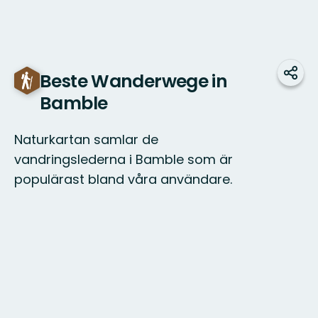
Beste Wanderwege in
Teile
Bamble
Naturkartan samlar de
vandringslederna i Bamble som är
populärast bland våra användare.
Karte