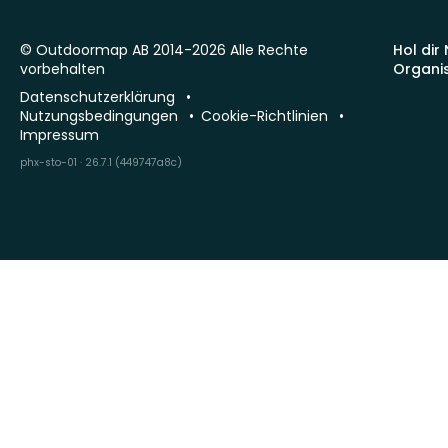
© Outdoormap AB 2014-2026 Alle Rechte
Hol dir
vorbehalten
Organi
Datenschutzerklärung
Nutzungsbedingungen
Cookie-Richtlinien
Impressum
phx-sto-01 · 26.7.1 (449747a8c)