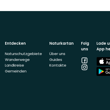
Entdecken
Naturkartan
Folg
Lade u
uns
App he
Naturschutzgebiete
Über uns
Facebook
App
Wanderwege
Guides
Store
Landkreise
Kontakte
Instagram
App
Gemeinden
Store