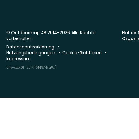
© Outdoormap AB 2014-2026 Alle Rechte
Hol dir
vorbehalten
Organi
Datenschutzerklärung
Nutzungsbedingungen
Cookie-Richtlinien
Impressum
phx-sto-01 · 26.7.1 (449747a8c)