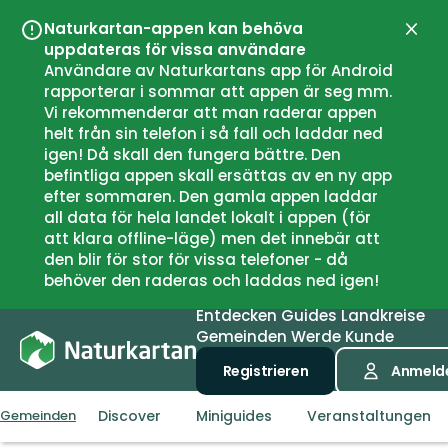
Naturkartan-appen kan behöva
Schli
uppdateras för vissa användare
Användare av Naturkartans app för Android
rapporterar i sommar att appen är seg mm.
Vi rekommenderar att man raderar appen
helt från sin telefon i så fall och laddar ned
igen! Då skall den fungera bättre. Den
befintliga appen skall ersättas av en ny app
efter sommaren. Den gamla appen laddar
all data för hela landet lokalt i appen (för
att klara offline-läge) men det innebär att
den blir för stor för vissa telefoner - då
behöver den raderas och laddas ned igen!
Entdecken
Guides
Landkreise
Gemeinden
Werde Kunde
Registrieren
Anmeld
Discover
Miniguides
Veranstaltungen
Gemeinden
Aure