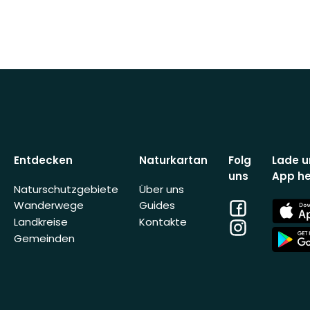
Entdecken
Naturkartan
Folg
Lade u
uns
App he
Naturschutzgebiete
Über uns
Facebook
App
Wanderwege
Guides
Store
Landkreise
Kontakte
Instagram
App
Gemeinden
Store