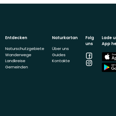
Entdecken
Naturkartan
Folg
Lade u
uns
App he
Naturschutzgebiete
Über uns
Facebook
App
Wanderwege
Guides
Store
Landkreise
Kontakte
Instagram
App
Gemeinden
Store