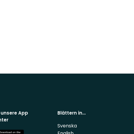
 unsere App
Blättern in…
nter
Svenska
English