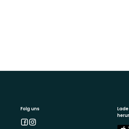
Folg uns
Lade
heru
Facebook
Instagram
App