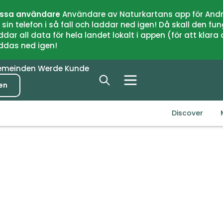
issa användare
Användare av Naturkartans app för Andr
n telefon i så fall och laddar ned igen! Då skall den fun
 all data för hela landet lokalt i appen (för att klara of
addas ned igen!
emeinden
Werde Kunde
en
Discover