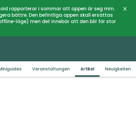
oid rapporterar i sommar att appen är seg mm.
Schli
gera bättre. Den befintliga appen skall ersättas
fline-läge) men det innebär att den blir för stor
Miniguides
Veranstaltungen
Artikel
Neuigkeiten