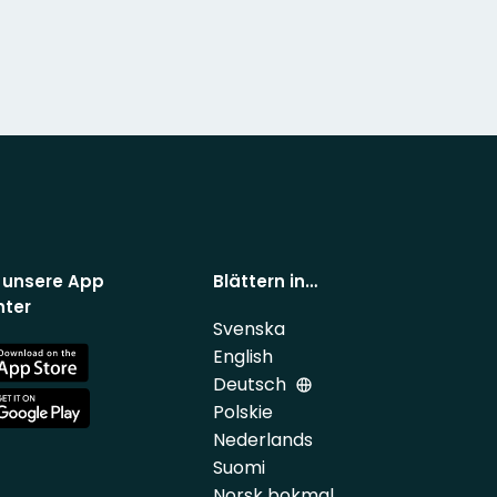
 unsere App
Blättern in…
nter
Svenska
English
e
Deutsch
Polskie
e
Nederlands
Suomi
Norsk bokmal