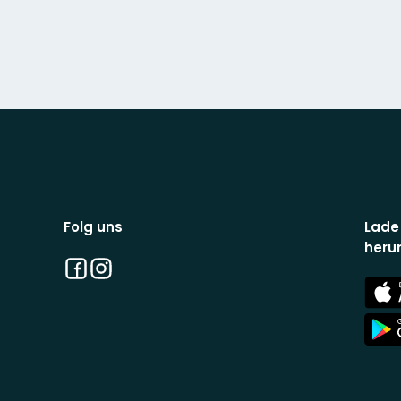
Folg uns
Lade
heru
Facebook
Instagram
App
Stor
App
Stor