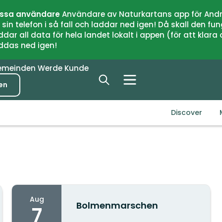
issa användare
Användare av Naturkartans app för Andr
n telefon i så fall och laddar ned igen! Då skall den fun
 all data för hela landet lokalt i appen (för att klara of
addas ned igen!
emeinden
Werde Kunde
en
Discover
Aug
Bolmenmarschen
7